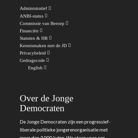
Wonen, Ruimte & Mobilit
Administratief
ANBI-status
Commissie van Beroep
Financiën
Statuten & HR
Kennismaken met de JD
Privacybeleid
Gedragscode
English
Over de Jonge
Democraten
De Jonge Democraten zijn een progressief-
liberale politieke jongerenorganisatie met
meer dan 3.000 leden. We staan voor een