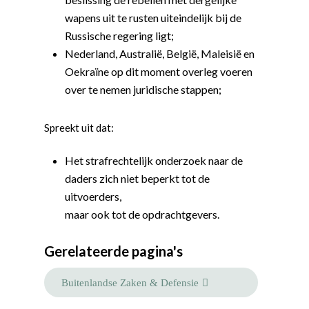
wapens uit te rusten uiteindelijk bij de
Russische regering ligt;
Nederland, Australië, België, Maleisië en
Oekraïne op dit moment overleg voeren
over te nemen juridische stappen;
Spreekt uit dat:
Het strafrechtelijk onderzoek naar de
daders zich niet beperkt tot de
uitvoerders,
Word actief
maar ook tot de opdrachtgevers.
Welkom bij de Jonge
Standpunten
Democraten!
Gerelateerde pagina's
Moties en Politiek Pro
Politiek
Agenda
Beginselen
Internationaal
Vereniging
Buitenlandse Zaken & Defensie
Nieuws en Vacatures
Buitenlandse Zaken & D
Politiek Adviseurs
Congressen