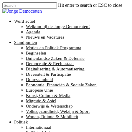
Hit enter to search or ESC to close
Word actief
Welkom bij de Jonge Democraten!
Agenda
Nieuws en Vacatures
Standpunten
Moties en Politiek Programma
Beginselen
Buitenlandse Zaken & Defensie
Democratie & Rechtsstaat
Digitalisering & Automatisering
Diversiteit & Participatie
Duurzaamheid
Economie, Financiën & Sociale Zaken
Europese Unie
Kunst, Cultuur & Media
Migratie & Asiel
Onderwijs & Wetenschap
Volksgezondheid, Welzijn & Sport
Wonen, Ruimte & Mobiliteit
Politiek
Internationaal