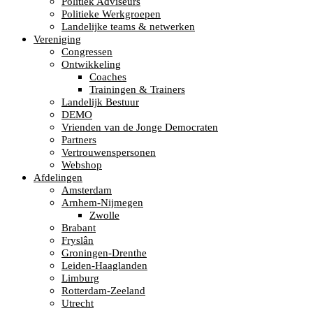
Politiek Adviseurs
Politieke Werkgroepen
Landelijke teams & netwerken
Vereniging
Congressen
Ontwikkeling
Coaches
Trainingen & Trainers
Landelijk Bestuur
DEMO
Vrienden van de Jonge Democraten
Partners
Vertrouwenspersonen
Webshop
Afdelingen
Amsterdam
Arnhem-Nijmegen
Zwolle
Brabant
Fryslân
Groningen-Drenthe
Leiden-Haaglanden
Limburg
Rotterdam-Zeeland
Utrecht