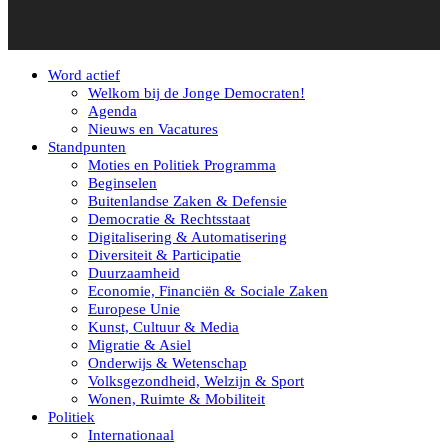
Word actief
Welkom bij de Jonge Democraten!
Agenda
Nieuws en Vacatures
Standpunten
Moties en Politiek Programma
Beginselen
Buitenlandse Zaken & Defensie
Democratie & Rechtsstaat
Digitalisering & Automatisering
Diversiteit & Participatie
Duurzaamheid
Economie, Financiën & Sociale Zaken
Europese Unie
Kunst, Cultuur & Media
Migratie & Asiel
Onderwijs & Wetenschap
Volksgezondheid, Welzijn & Sport
Wonen, Ruimte & Mobiliteit
Politiek
Internationaal