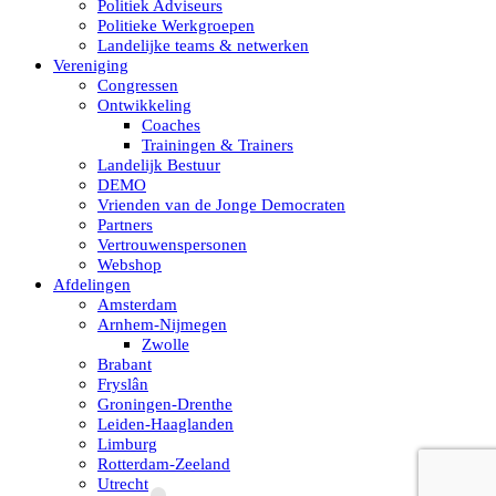
Politiek Adviseurs
Politieke Werkgroepen
Landelijke teams & netwerken
Vereniging
Congressen
Ontwikkeling
Coaches
Trainingen & Trainers
Landelijk Bestuur
DEMO
Vrienden van de Jonge Democraten
Partners
Vertrouwenspersonen
Webshop
Afdelingen
Amsterdam
Arnhem-Nijmegen
Zwolle
Brabant
Fryslân
Groningen-Drenthe
Leiden-Haaglanden
Limburg
Rotterdam-Zeeland
Utrecht