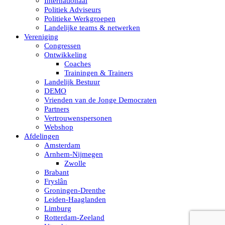
Internationaal
Politiek Adviseurs
Politieke Werkgroepen
Landelijke teams & netwerken
Vereniging
Congressen
Ontwikkeling
Coaches
Trainingen & Trainers
Landelijk Bestuur
DEMO
Vrienden van de Jonge Democraten
Partners
Vertrouwenspersonen
Webshop
Afdelingen
Amsterdam
Arnhem-Nijmegen
Zwolle
Brabant
Fryslân
Groningen-Drenthe
Leiden-Haaglanden
Limburg
Rotterdam-Zeeland