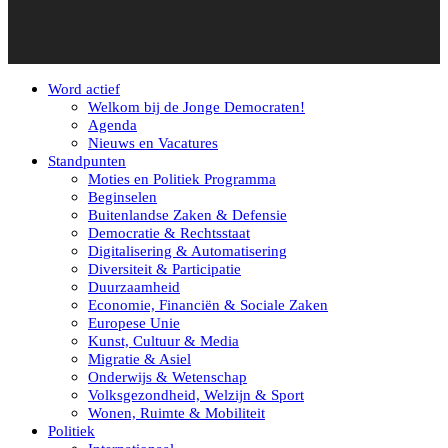
Word actief
Welkom bij de Jonge Democraten!
Agenda
Nieuws en Vacatures
Standpunten
Moties en Politiek Programma
Beginselen
Buitenlandse Zaken & Defensie
Democratie & Rechtsstaat
Digitalisering & Automatisering
Diversiteit & Participatie
Duurzaamheid
Economie, Financiën & Sociale Zaken
Europese Unie
Kunst, Cultuur & Media
Migratie & Asiel
Onderwijs & Wetenschap
Volksgezondheid, Welzijn & Sport
Wonen, Ruimte & Mobiliteit
Politiek