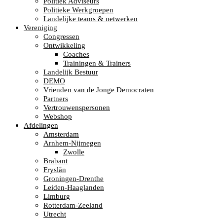
Politiek Adviseurs
Politieke Werkgroepen
Landelijke teams & netwerken
Vereniging
Congressen
Ontwikkeling
Coaches
Trainingen & Trainers
Landelijk Bestuur
DEMO
Vrienden van de Jonge Democraten
Partners
Vertrouwenspersonen
Webshop
Afdelingen
Amsterdam
Arnhem-Nijmegen
Zwolle
Brabant
Fryslân
Groningen-Drenthe
Leiden-Haaglanden
Limburg
Rotterdam-Zeeland
Utrecht