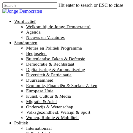
Hit enter to search or ESC to close
Word actief
Welkom bij de Jonge Democraten!
Agenda
Nieuws en Vacatures
Standpunten
Moties en Politiek Programma
Beginselen
Buitenlandse Zaken & Defensie
Democratie & Rechtsstaat
Digitalisering & Automatisering
Diversiteit & Participatie
Duurzaamheid
Economie, Financiën & Sociale Zaken
Europese Unie
Kunst, Cultuur & Media
Migratie & Asiel
Onderwijs & Wetenschap
Volksgezondheid, Welzijn & Sport
Wonen, Ruimte & Mobiliteit
Politiek
Internationaal