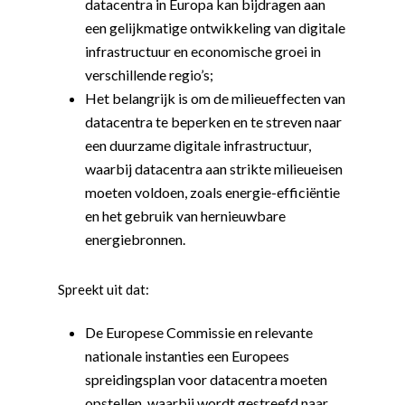
datacentra in Europa kan bijdragen aan
een gelijkmatige ontwikkeling van digitale
infrastructuur en economische groei in
verschillende regio’s;
Het belangrijk is om de milieueffecten van
datacentra te beperken en te streven naar
een duurzame digitale infrastructuur,
waarbij datacentra aan strikte milieueisen
moeten voldoen, zoals energie-efficiëntie
en het gebruik van hernieuwbare
energiebronnen.
Spreekt uit dat:
De Europese Commissie en relevante
Word actief
nationale instanties een Europees
Welkom bij de Jonge
Standpunten
spreidingsplan voor datacentra moeten
Democraten!
opstellen, waarbij wordt gestreefd naar