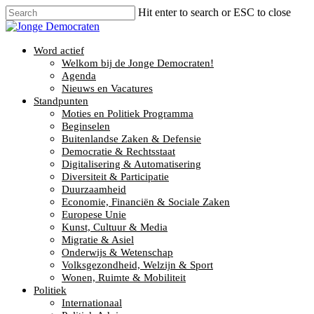
Hit enter to search or ESC to close
Word actief
Welkom bij de Jonge Democraten!
Agenda
Nieuws en Vacatures
Standpunten
Moties en Politiek Programma
Beginselen
Buitenlandse Zaken & Defensie
Democratie & Rechtsstaat
Digitalisering & Automatisering
Diversiteit & Participatie
Duurzaamheid
Economie, Financiën & Sociale Zaken
Europese Unie
Kunst, Cultuur & Media
Migratie & Asiel
Onderwijs & Wetenschap
Volksgezondheid, Welzijn & Sport
Wonen, Ruimte & Mobiliteit
Politiek
Internationaal