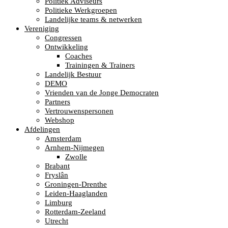
Politiek Adviseurs
Politieke Werkgroepen
Landelijke teams & netwerken
Vereniging
Congressen
Ontwikkeling
Coaches
Trainingen & Trainers
Landelijk Bestuur
DEMO
Vrienden van de Jonge Democraten
Partners
Vertrouwenspersonen
Webshop
Afdelingen
Amsterdam
Arnhem-Nijmegen
Zwolle
Brabant
Fryslân
Groningen-Drenthe
Leiden-Haaglanden
Limburg
Rotterdam-Zeeland
Utrecht