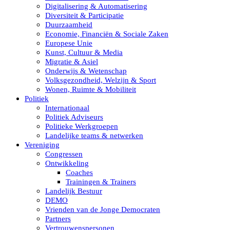
Digitalisering & Automatisering
Diversiteit & Participatie
Duurzaamheid
Economie, Financiën & Sociale Zaken
Europese Unie
Kunst, Cultuur & Media
Migratie & Asiel
Onderwijs & Wetenschap
Volksgezondheid, Welzijn & Sport
Wonen, Ruimte & Mobiliteit
Politiek
Internationaal
Politiek Adviseurs
Politieke Werkgroepen
Landelijke teams & netwerken
Vereniging
Congressen
Ontwikkeling
Coaches
Trainingen & Trainers
Landelijk Bestuur
DEMO
Vrienden van de Jonge Democraten
Partners
Vertrouwenspersonen