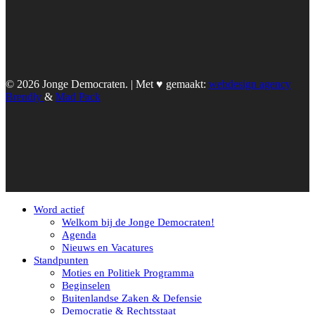
© 2026 Jonge Democraten. | Met ♥︎ gemaakt:
webdesign agency
Brendly
&
Mad Pack
Word actief
Welkom bij de Jonge Democraten!
Agenda
Nieuws en Vacatures
Standpunten
Moties en Politiek Programma
Beginselen
Buitenlandse Zaken & Defensie
Democratie & Rechtsstaat