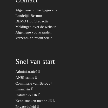
Trainingen & Trainers
Zwolle
Diversiteit & Participatie
DEMO
Brabant
Algemene contactgegevens
Duurzaamheid
Vrienden van de Jonge
Fryslân
Landelijk Bestuur
Democraten
DEMO Hoofdredactie
Economie, Financiën & S
Groningen-Drenthe
Meldingen over de website
Zaken
Partners
Algemene voorwaarden
Leiden-Haaglanden
Verzend- en retourbeleid
Europese Unie
Vertrouwenspersonen
Limburg
Kunst, Cultuur & Media
Webshop
Rotterdam-Zeeland
Migratie & Asiel
Snel van start
Utrecht
Onderwijs & Wetenscha
Administratief
Volksgezondheid, Welzij
ANBI-status
Sport
Commissie van Beroep
Financiën
Wonen, Ruimte & Mobilit
Statuten & HR
Kennismaken met de JD
Privacybeleid