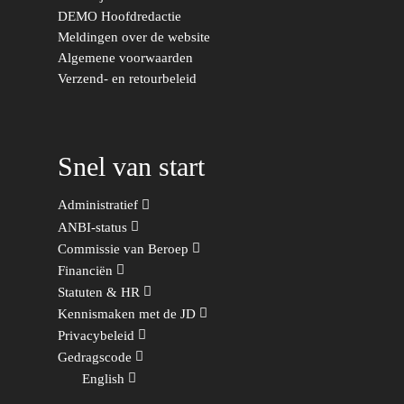
DEMO Hoofdredactie
Duurzaamheid
Vrienden van de Jonge
Fryslân
Meldingen over de website
Democraten
Economie, Financiën & S
Groningen-Drenthe
Algemene voorwaarden
Verzend- en retourbeleid
Zaken
Partners
Leiden-Haaglanden
Europese Unie
Vertrouwenspersonen
Limburg
Kunst, Cultuur & Media
Webshop
Rotterdam-Zeeland
Snel van start
Migratie & Asiel
Utrecht
Administratief
Onderwijs & Wetenscha
ANBI-status
Commissie van Beroep
Volksgezondheid, Welzij
Financiën
Sport
Statuten & HR
Wonen, Ruimte & Mobilit
Kennismaken met de JD
Privacybeleid
Gedragscode
English