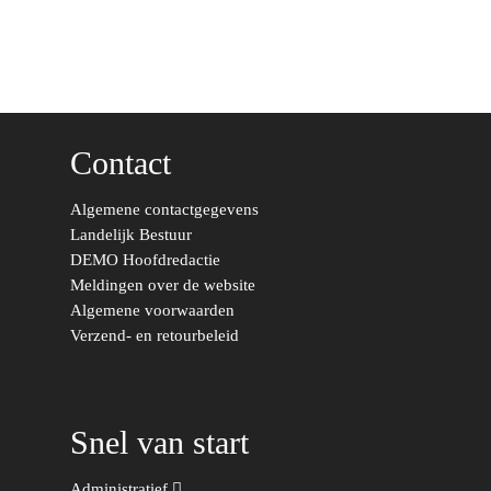
Europese Unie
Vertrouwenspersonen
Limburg
Kunst, Cultuur & Media
Webshop
Rotterdam-Zeeland
Migratie & Asiel
Utrecht
Onderwijs & Wetenscha
Contact
Volksgezondheid, Welzij
Sport
Algemene contactgegevens
Landelijk Bestuur
Wonen, Ruimte & Mobilit
DEMO Hoofdredactie
Meldingen over de website
Algemene voorwaarden
Verzend- en retourbeleid
Snel van start
Administratief