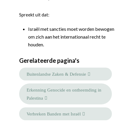
Spreekt uit dat:
Word actief
Welkom bij de Jonge
Standpunten
Israël met sancties moet worden bewogen
Democraten!
om zich aan het internationaal recht te
Moties en Politiek Pro
Politiek
houden.
Agenda
Beginselen
Internationaal
Vereniging
Nieuws en Vacatures
Gerelateerde pagina's
Buitenlandse Zaken & D
Politiek Adviseurs
Congressen
Afdelingen
Democratie & Rechtssta
Politieke Werkgroepen
Ontwikkeling
Amsterdam
Meld je aan!
Buitenlandse Zaken & Defensie
Coaches
Digitalisering & Automat
Landelijke teams & net
Landelijk Bestuur
Arnhem-Nijmegen
Erkenning Genocide en ontheemding in
Trainingen & Trainers
Zwolle
Diversiteit & Participatie
DEMO
Brabant
Palestina
Duurzaamheid
Vrienden van de Jonge
Fryslân
Verbreken Banden met Israël
Democraten
Economie, Financiën & S
Groningen-Drenthe
Zaken
Partners
Leiden-Haaglanden