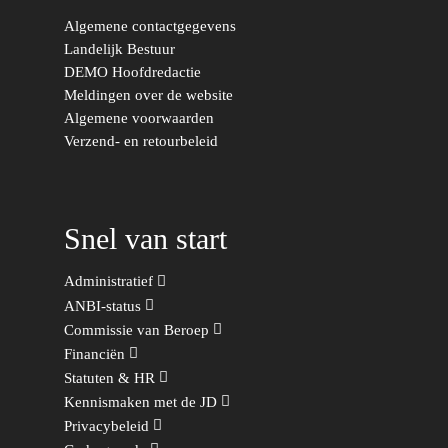
Migratie & Asiel
Utrecht
Algemene contactgegevens
Onderwijs & Wetenscha
Landelijk Bestuur
DEMO Hoofdredactie
Volksgezondheid, Welzij
Meldingen over de website
Sport
Algemene voorwaarden
Verzend- en retourbeleid
Wonen, Ruimte & Mobilit
Snel van start
Administratief
ANBI-status
Commissie van Beroep
Financiën
Statuten & HR
Kennismaken met de JD
Privacybeleid