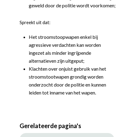
geweld door de politie wordt voorkomen;
Spreekt uit dat:
Word actief
Het stroomstoopwapen enkel bij
Welkom bij de Jonge
Standpunten
agressieve verdachten kan worden
Democraten!
Moties en Politiek Pro
Politiek
ingezet als minder ingrijpende
Agenda
alternatieven zijn uitgeput;
Beginselen
Internationaal
Vereniging
Klachten over onjuist gebruik van het
Nieuws en Vacatures
Buitenlandse Zaken & D
Politiek Adviseurs
Congressen
Afdelingen
stroomstootwapen grondig worden
onderzocht door de politie en kunnen
Democratie & Rechtssta
Politieke Werkgroepen
Ontwikkeling
Amsterdam
Meld je aan!
leiden tot inname van het wapen.
Coaches
Digitalisering & Automat
Landelijke teams & net
Landelijk Bestuur
Arnhem-Nijmegen
Trainingen & Trainers
Zwolle
Diversiteit & Participatie
DEMO
Brabant
Duurzaamheid
Vrienden van de Jonge
Fryslân
Gerelateerde pagina's
Democraten
Economie, Financiën & S
Groningen-Drenthe