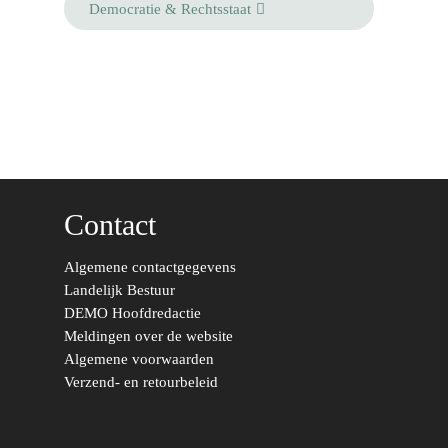
Democratie & Rechtsstaat
Zaken
Partners
Leiden-Haaglanden
Europese Unie
Vertrouwenspersonen
Limburg
Kunst, Cultuur & Media
Webshop
Rotterdam-Zeeland
Migratie & Asiel
Utrecht
Onderwijs & Wetenscha
Volksgezondheid, Welzij
Contact
Sport
Wonen, Ruimte & Mobilit
Algemene contactgegevens
Landelijk Bestuur
DEMO Hoofdredactie
Meldingen over de website
Algemene voorwaarden
Verzend- en retourbeleid