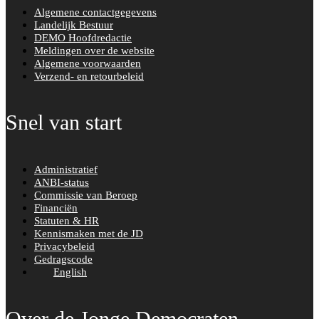
Algemene contactgegevens
Landelijk Bestuur
DEMO Hoofdredactie
Meldingen over de website
Algemene voorwaarden
Verzend- en retourbeleid
Snel van start
Administratief
ANBI-status
Commissie van Beroep
Financiën
Statuten & HR
Kennismaken met de JD
Privacybeleid
Gedragscode
English
Over de Jonge Democraten