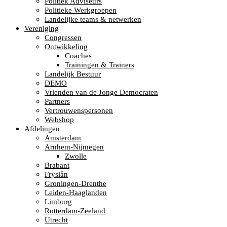
Politiek Adviseurs
Politieke Werkgroepen
Landelijke teams & netwerken
Vereniging
Congressen
Ontwikkeling
Coaches
Trainingen & Trainers
Landelijk Bestuur
DEMO
Vrienden van de Jonge Democraten
Partners
Vertrouwenspersonen
Webshop
Afdelingen
Amsterdam
Arnhem-Nijmegen
Zwolle
Brabant
Fryslân
Groningen-Drenthe
Leiden-Haaglanden
Limburg
Rotterdam-Zeeland
Utrecht