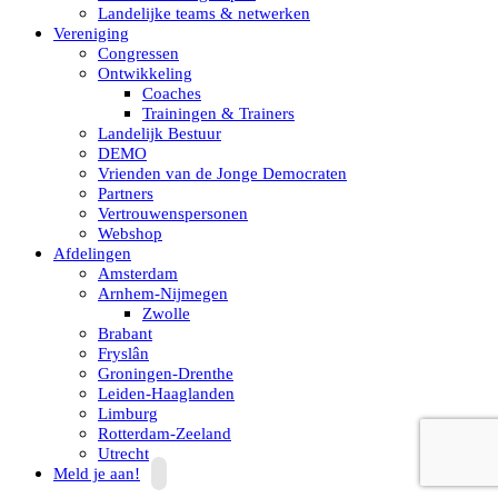
Landelijke teams & netwerken
Vereniging
Congressen
Ontwikkeling
Coaches
Trainingen & Trainers
Landelijk Bestuur
DEMO
Vrienden van de Jonge Democraten
Partners
Vertrouwenspersonen
Webshop
Afdelingen
Amsterdam
Arnhem-Nijmegen
Zwolle
Brabant
Fryslân
Groningen-Drenthe
Leiden-Haaglanden
Limburg
Rotterdam-Zeeland
Utrecht
Meld je aan!