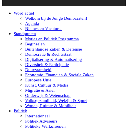
Word actief
Welkom bij de Jonge Democraten!
Agenda
Nieuws en Vacatures
Standpunten
Moties en Politiek Programma
Beginselen
Buitenlandse Zaken & Defensie
Democratie & Rechtsstaat
Digitalisering & Automatisering
Diversiteit & Participatie
Duurzaamheid
Economie, Financiën & Sociale Zaken
Europese Unie
Kunst, Cultuur & Media
Migratie & Asiel
Onderwijs & Wetenschap
Volksgezondheid, Welzijn & Sport
Wonen, Ruimte & Mobiliteit
Politiek
Internationaal
Politiek Adviseurs
Politieke Werkgroepen