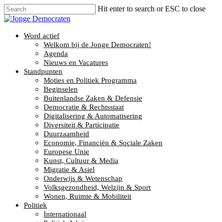
Hit enter to search or ESC to close
Word actief
Welkom bij de Jonge Democraten!
Agenda
Nieuws en Vacatures
Standpunten
Moties en Politiek Programma
Beginselen
Buitenlandse Zaken & Defensie
Democratie & Rechtsstaat
Digitalisering & Automatisering
Diversiteit & Participatie
Duurzaamheid
Economie, Financiën & Sociale Zaken
Europese Unie
Kunst, Cultuur & Media
Migratie & Asiel
Onderwijs & Wetenschap
Volksgezondheid, Welzijn & Sport
Wonen, Ruimte & Mobiliteit
Politiek
Internationaal