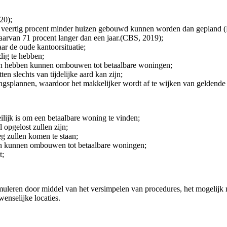
20);
asis veertig procent minder huizen gebouwd kunnen worden dan gepland
aarvan 71 procent langer dan een jaar.(CBS, 2019);
ar de oude kantoorsituatie;
dig te hebben;
an hebben kunnen ombouwen tot betaalbare woningen;
n slechts van tijdelijke aard kan zijn;
plannen, waardoor het makkelijker wordt af te wijken van geldende 
eilijk is om een betaalbare woning te vinden;
 opgelost zullen zijn;
g zullen komen te staan;
en kunnen ombouwen tot betaalbare woningen;
t;
muleren door middel van het versimpelen van procedures, het mogelijk
enselijke locaties.