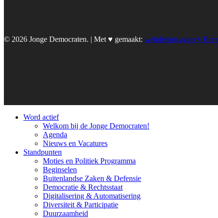
© 2026 Jonge Democraten. | Met ♥︎ gemaakt:
webdesign agency Bre
Word actief
Welkom bij de Jonge Democraten!
Agenda
Nieuws en Vacatures
Standpunten
Moties en Politiek Programma
Beginselen
Buitenlandse Zaken & Defensie
Democratie & Rechtsstaat
Digitalisering & Automatisering
Diversiteit & Participatie
Duurzaamheid