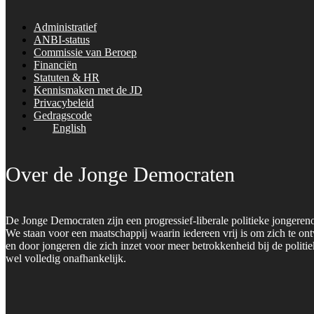
Administratief
ANBI-status
Commissie van Beroep
Financiën
Statuten & HR
Kennismaken met de JD
Privacybeleid
Gedragscode
English
Over de Jonge Democraten
De Jonge Democraten zijn een progressief-liberale politieke jongeren
We staan voor een maatschappij waarin iedereen vrij is om zich te on
en door jongeren die zich inzet voor meer betrokkenheid bij de polit
wel volledig onafhankelijk.