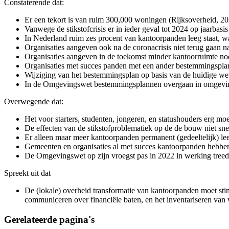
Constaterende dat:
Er een tekort is van ruim 300,000 woningen (Rijksoverheid, 20
Vanwege de stikstofcrisis er in ieder geval tot 2024 op jaarb
In Nederland ruim zes procent van kantoorpanden leeg staat, w
Organisaties aangeven ook na de coronacrisis niet terug gaan na
Organisaties aangeven in de toekomst minder kantoorruimte no
Organisaties met succes panden met een ander bestemmingspl
Wijziging van het bestemmingsplan op basis van de huidige wette
In de Omgevingswet bestemmingsplannen overgaan in omgevings
Overwegende dat:
Het voor starters, studenten, jongeren, en statushouders erg mo
De effecten van de stikstofproblematiek op de de bouw niet snel
Er alleen maar meer kantoorpanden permanent (gedeeltelijk) lee
Gemeenten en organisaties al met succes kantoorpanden hebb
De Omgevingswet op zijn vroegst pas in 2022 in werking treed
Spreekt uit dat
De (lokale) overheid transformatie van kantoorpanden moet sti
communiceren over financiële baten, en het inventariseren van w
Gerelateerde pagina's