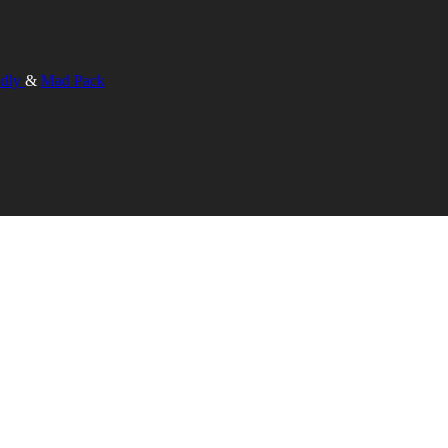
ndly
&
Mad Pack