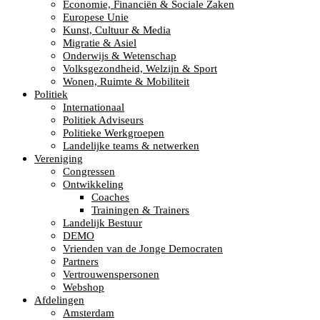
Economie, Financiën & Sociale Zaken
Europese Unie
Kunst, Cultuur & Media
Migratie & Asiel
Onderwijs & Wetenschap
Volksgezondheid, Welzijn & Sport
Wonen, Ruimte & Mobiliteit
Politiek
Internationaal
Politiek Adviseurs
Politieke Werkgroepen
Landelijke teams & netwerken
Vereniging
Congressen
Ontwikkeling
Coaches
Trainingen & Trainers
Landelijk Bestuur
DEMO
Vrienden van de Jonge Democraten
Partners
Vertrouwenspersonen
Webshop
Afdelingen
Amsterdam