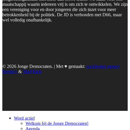
maatschappij waarin iedereen vrij is om zich te ontwikkelen. We zijn
een vereniging voor en door jongeren die zich inzet voor meer
betrokkenheid bij de politiek. De JD is verbonden met D66, maar
wel volledig onafhankelijk.
© 2026 Jonge Democraten. | Met ♥︎ gemaakt:
webdesign agency
Brendly
&
Mad Pack
Word actief
Welkom bij de Jonge Democraten!
Agenda