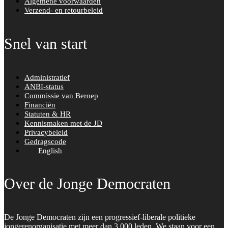
Algemene voorwaarden
Verzend- en retourbeleid
Snel van start
Administratief
ANBI-status
Commissie van Beroep
Financiën
Statuten & HR
Kennismaken met de JD
Privacybeleid
Gedragscode
English
Over de Jonge Democraten
De Jonge Democraten zijn een progressief-liberale politieke
jongerenorganisatie met meer dan 3.000 leden. We staan voor een