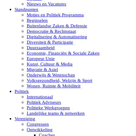
Nieuws en Vacatures
Standpunten
Moties en Politiek Programma
Beginselen
Buitenlandse Zaken & Defensie
Democratie & Rechtsstaat
Digitalisering & Automatisering
Diversiteit & Participatie
Duurzaamheid
Economie, Financiën & Sociale Zaken
Europese Unie
Kunst, Cultuur & Media
Migratie & Asiel
Onderwijs & Wetenschap
Volksgezondheid, Welzijn & Sport
Wonen, Ruimte & Mobiliteit
Politiek
Internationaal
Politiek Adviseurs
Politieke Werkgroepen
Landelijke teams & netwerken
Vereniging
Congressen
Ontwikkeling
Coaches