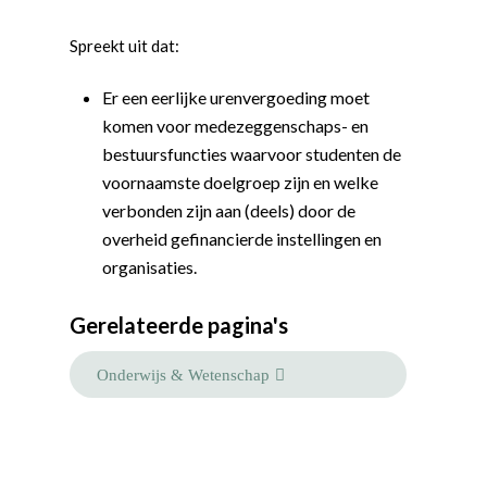
Word actief
Spreekt uit dat:
Welkom bij de Jonge
Standpunten
Er een eerlijke urenvergoeding moet
Democraten!
Moties en Politiek Pro
Politiek
komen voor medezeggenschaps- en
Agenda
bestuursfuncties waarvoor studenten de
Beginselen
Internationaal
Vereniging
voornaamste doelgroep zijn en welke
Nieuws en Vacatures
Buitenlandse Zaken & D
Politiek Adviseurs
Congressen
Afdelingen
verbonden zijn aan (deels) door de
overheid gefinancierde instellingen en
Democratie & Rechtssta
Politieke Werkgroepen
Ontwikkeling
Amsterdam
Meld je aan!
organisaties.
Coaches
Digitalisering & Automat
Landelijke teams & net
Landelijk Bestuur
Arnhem-Nijmegen
Gerelateerde pagina's
Trainingen & Trainers
Zwolle
Diversiteit & Participatie
DEMO
Brabant
Duurzaamheid
Vrienden van de Jonge
Fryslân
Onderwijs & Wetenschap
Democraten
Economie, Financiën & S
Groningen-Drenthe
Zaken
Partners
Leiden-Haaglanden
Europese Unie
Vertrouwenspersonen