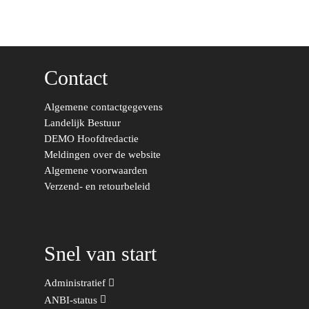
Limburg
Kunst, Cultuur & Media
Webshop
Rotterdam-Zeeland
Migratie & Asiel
Utrecht
Contact
Onderwijs & Wetenscha
Volksgezondheid, Welzij
Algemene contactgegevens
Sport
Landelijk Bestuur
DEMO Hoofdredactie
Wonen, Ruimte & Mobilit
Meldingen over de website
Algemene voorwaarden
Verzend- en retourbeleid
Snel van start
Administratief
ANBI-status