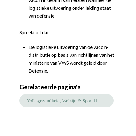
logistieke uitvoering onder leiding staat
van defensie
;
Spreekt uit dat:
De logistieke uitvoering van de vaccin-
distributie op basis van richtlijnen van het
ministerie van VWS wordt geleid door
Defensie.
Word actief
Gerelateerde pagina's
Welkom bij de Jonge
Standpunten
Democraten!
Moties en Politiek Pro
Politiek
Volksgezondheid, Welzijn & Sport
Agenda
Beginselen
Internationaal
Vereniging
Nieuws en Vacatures
Buitenlandse Zaken & D
Politiek Adviseurs
Congressen
Afdelingen
Democratie & Rechtssta
Politieke Werkgroepen
Ontwikkeling
Amsterdam
Meld je aan!