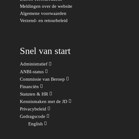
Duurzaamheid
Vrienden van de Jonge
Fryslân
Meldingen over de website
Democraten
Algemene voorwaarden
Economie, Financiën & S
Groningen-Drenthe
Verzend- en retourbeleid
Zaken
Partners
Leiden-Haaglanden
Europese Unie
Vertrouwenspersonen
Limburg
Kunst, Cultuur & Media
Webshop
Snel van start
Rotterdam-Zeeland
Migratie & Asiel
Utrecht
Administratief
Onderwijs & Wetenscha
ANBI-status
Commissie van Beroep
Volksgezondheid, Welzij
Financiën
Sport
Statuten & HR
Kennismaken met de JD
Wonen, Ruimte & Mobilit
Privacybeleid
Gedragscode
English