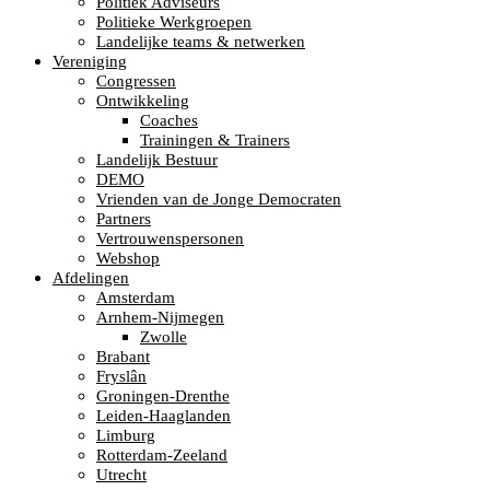
Politiek Adviseurs
Politieke Werkgroepen
Landelijke teams & netwerken
Vereniging
Congressen
Ontwikkeling
Coaches
Trainingen & Trainers
Landelijk Bestuur
DEMO
Vrienden van de Jonge Democraten
Partners
Vertrouwenspersonen
Webshop
Afdelingen
Amsterdam
Arnhem-Nijmegen
Zwolle
Brabant
Fryslân
Groningen-Drenthe
Leiden-Haaglanden
Limburg
Rotterdam-Zeeland
Utrecht