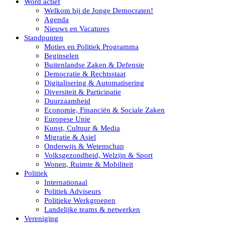
Word actief
Welkom bij de Jonge Democraten!
Agenda
Nieuws en Vacatures
Standpunten
Moties en Politiek Programma
Beginselen
Buitenlandse Zaken & Defensie
Democratie & Rechtsstaat
Digitalisering & Automatisering
Diversiteit & Participatie
Duurzaamheid
Economie, Financiën & Sociale Zaken
Europese Unie
Kunst, Cultuur & Media
Migratie & Asiel
Onderwijs & Wetenschap
Volksgezondheid, Welzijn & Sport
Wonen, Ruimte & Mobiliteit
Politiek
Internationaal
Politiek Adviseurs
Politieke Werkgroepen
Landelijke teams & netwerken
Vereniging