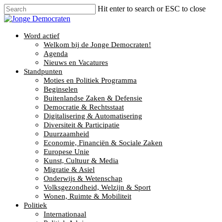
Hit enter to search or ESC to close
Word actief
Welkom bij de Jonge Democraten!
Agenda
Nieuws en Vacatures
Standpunten
Moties en Politiek Programma
Beginselen
Buitenlandse Zaken & Defensie
Democratie & Rechtsstaat
Digitalisering & Automatisering
Diversiteit & Participatie
Duurzaamheid
Economie, Financiën & Sociale Zaken
Europese Unie
Kunst, Cultuur & Media
Migratie & Asiel
Onderwijs & Wetenschap
Volksgezondheid, Welzijn & Sport
Wonen, Ruimte & Mobiliteit
Politiek
Internationaal