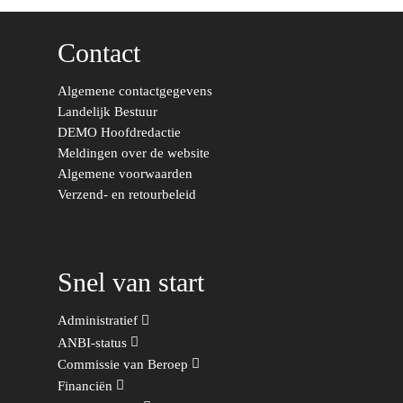
Kunst, Cultuur & Media
Webshop
Rotterdam-Zeeland
Migratie & Asiel
Contact
Utrecht
Onderwijs & Wetenscha
Algemene contactgegevens
Volksgezondheid, Welzij
Landelijk Bestuur
Sport
DEMO Hoofdredactie
Meldingen over de website
Wonen, Ruimte & Mobilit
Algemene voorwaarden
Verzend- en retourbeleid
Snel van start
Administratief
ANBI-status
Commissie van Beroep
Financiën