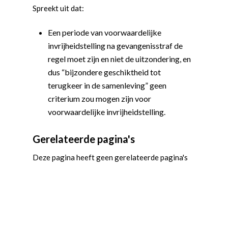
Word actief
Spreekt uit dat:
Welkom bij de Jonge
Standpunten
Een periode van voorwaardelijke
Democraten!
Moties en Politiek Pro
Politiek
invrijheidstelling na gevangenisstraf de
Agenda
regel moet zijn en niet de uitzondering, en
Beginselen
Internationaal
Vereniging
dus “bijzondere geschiktheid tot
Nieuws en Vacatures
Buitenlandse Zaken & D
Politiek Adviseurs
Congressen
Afdelingen
terugkeer in de samenleving” geen
criterium zou mogen zijn voor
Democratie & Rechtssta
Politieke Werkgroepen
Ontwikkeling
Amsterdam
Meld je aan!
voorwaardelijke invrijheidstelling.
Coaches
Digitalisering & Automat
Landelijke teams & net
Landelijk Bestuur
Arnhem-Nijmegen
Gerelateerde pagina's
Trainingen & Trainers
Zwolle
Diversiteit & Participatie
DEMO
Brabant
Deze pagina heeft geen gerelateerde pagina's
Duurzaamheid
Vrienden van de Jonge
Fryslân
Democraten
Economie, Financiën & S
Groningen-Drenthe
Zaken
Partners
Leiden-Haaglanden
Europese Unie
Vertrouwenspersonen
Limburg