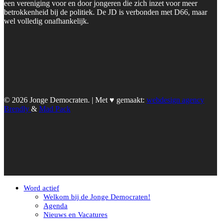
een vereniging voor en door jongeren die zich inzet voor meer
betrokkenheid bij de politiek. De JD is verbonden met D66, maar
wel volledig onafhankelijk.
© 2026 Jonge Democraten. | Met ♥︎ gemaakt:
webdesign agency
Brendly
&
Mad Pack
Word actief
Welkom bij de Jonge Democraten!
Agenda
Nieuws en Vacatures