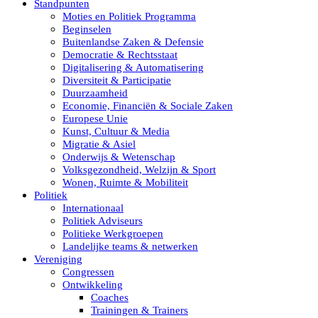
Standpunten
Moties en Politiek Programma
Beginselen
Buitenlandse Zaken & Defensie
Democratie & Rechtsstaat
Digitalisering & Automatisering
Diversiteit & Participatie
Duurzaamheid
Economie, Financiën & Sociale Zaken
Europese Unie
Kunst, Cultuur & Media
Migratie & Asiel
Onderwijs & Wetenschap
Volksgezondheid, Welzijn & Sport
Wonen, Ruimte & Mobiliteit
Politiek
Internationaal
Politiek Adviseurs
Politieke Werkgroepen
Landelijke teams & netwerken
Vereniging
Congressen
Ontwikkeling
Coaches
Trainingen & Trainers