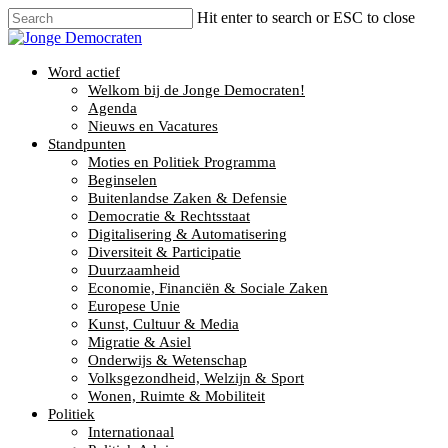
Hit enter to search or ESC to close
Word actief
Welkom bij de Jonge Democraten!
Agenda
Nieuws en Vacatures
Standpunten
Moties en Politiek Programma
Beginselen
Buitenlandse Zaken & Defensie
Democratie & Rechtsstaat
Digitalisering & Automatisering
Diversiteit & Participatie
Duurzaamheid
Economie, Financiën & Sociale Zaken
Europese Unie
Kunst, Cultuur & Media
Migratie & Asiel
Onderwijs & Wetenschap
Volksgezondheid, Welzijn & Sport
Wonen, Ruimte & Mobiliteit
Politiek
Internationaal