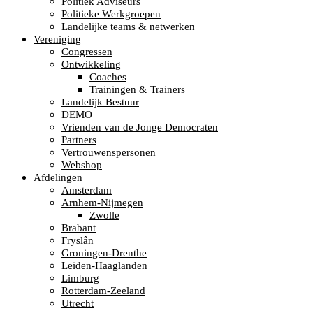
Politiek Adviseurs
Politieke Werkgroepen
Landelijke teams & netwerken
Vereniging
Congressen
Ontwikkeling
Coaches
Trainingen & Trainers
Landelijk Bestuur
DEMO
Vrienden van de Jonge Democraten
Partners
Vertrouwenspersonen
Webshop
Afdelingen
Amsterdam
Arnhem-Nijmegen
Zwolle
Brabant
Fryslân
Groningen-Drenthe
Leiden-Haaglanden
Limburg
Rotterdam-Zeeland
Utrecht