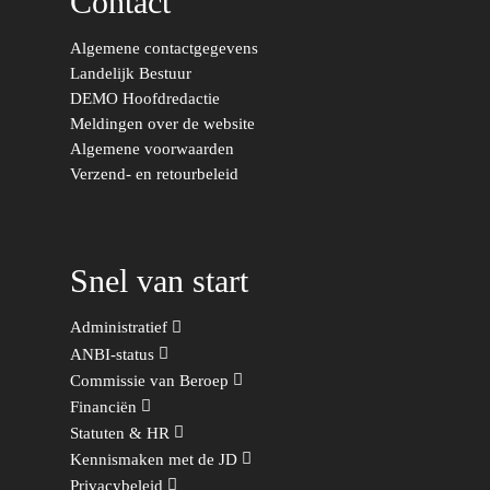
Contact
Migratie & Asiel
Utrecht
Algemene contactgegevens
Onderwijs & Wetenscha
Landelijk Bestuur
Volksgezondheid, Welzij
DEMO Hoofdredactie
Meldingen over de website
Sport
Algemene voorwaarden
Wonen, Ruimte & Mobilit
Verzend- en retourbeleid
Snel van start
Administratief
ANBI-status
Commissie van Beroep
Financiën
Statuten & HR
Kennismaken met de JD
Privacybeleid