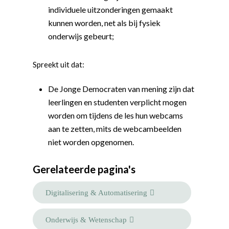
individuele uitzonderingen gemaakt
kunnen worden, net als bij fysiek
onderwijs gebeurt;
Spreekt uit dat:
De Jonge Democraten van mening zijn dat
leerlingen en studenten verplicht mogen
worden om tijdens de les hun webcams
aan te zetten, mits de webcambeelden
niet worden opgenomen.
Word actief
Gerelateerde pagina's
Welkom bij de Jonge
Standpunten
Democraten!
Digitalisering & Automatisering
Moties en Politiek Pro
Politiek
Agenda
Beginselen
Internationaal
Vereniging
Onderwijs & Wetenschap
Nieuws en Vacatures