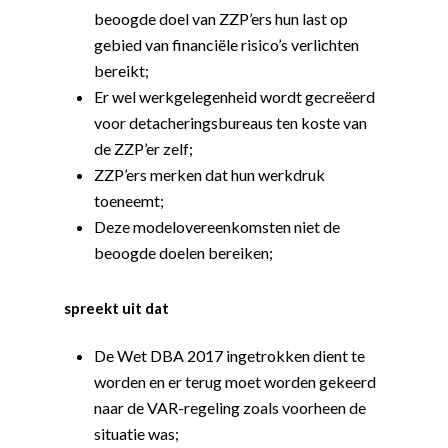
beoogde doel van ZZP’ers hun last op
gebied van financiële risico’s verlichten
bereikt;
Er wel werkgelegenheid wordt gecreëerd
voor detacheringsbureaus ten koste van
de ZZP’er zelf;
ZZP’ers merken dat hun werkdruk
toeneemt;
Deze modelovereenkomsten niet de
beoogde doelen bereiken;
spreekt uit dat
De Wet DBA 2017 ingetrokken dient te
worden en er terug moet worden gekeerd
naar de VAR-regeling zoals voorheen de
Word actief
situatie was;
Welkom bij de Jonge
Standpunten