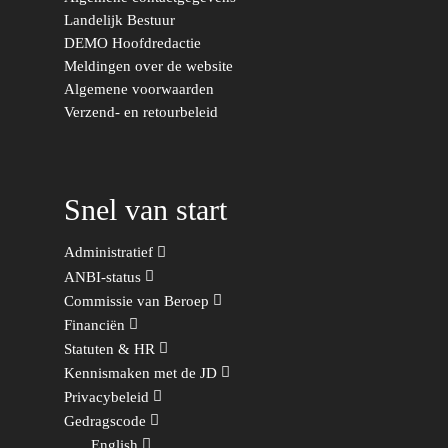
Utrecht
Landelijk Bestuur
Onderwijs & Wetenscha
DEMO Hoofdredactie
Meldingen over de website
Volksgezondheid, Welzij
Algemene voorwaarden
Sport
Verzend- en retourbeleid
Wonen, Ruimte & Mobilit
Snel van start
Administratief
ANBI-status
Commissie van Beroep
Financiën
Statuten & HR
Kennismaken met de JD
Privacybeleid
Gedragscode
English