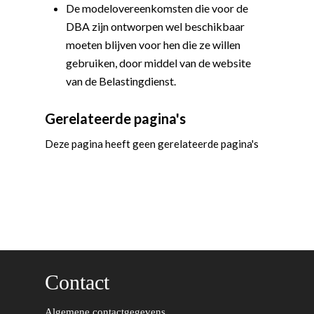
De modelovereenkomsten die voor de
Democraten!
Moties en Politiek Pro
Politiek
DBA zijn ontworpen wel beschikbaar
Agenda
moeten blijven voor hen die ze willen
Beginselen
Internationaal
Vereniging
gebruiken, door middel van de website
Nieuws en Vacatures
Buitenlandse Zaken & D
Politiek Adviseurs
Congressen
Afdelingen
van de Belastingdienst.
Democratie & Rechtssta
Politieke Werkgroepen
Ontwikkeling
Amsterdam
Meld je aan!
Gerelateerde pagina's
Coaches
Digitalisering & Automat
Landelijke teams & net
Landelijk Bestuur
Arnhem-Nijmegen
Deze pagina heeft geen gerelateerde pagina's
Trainingen & Trainers
Zwolle
Diversiteit & Participatie
DEMO
Brabant
Duurzaamheid
Vrienden van de Jonge
Fryslân
Democraten
Economie, Financiën & S
Groningen-Drenthe
Zaken
Partners
Leiden-Haaglanden
Europese Unie
Vertrouwenspersonen
Limburg
Contact
Kunst, Cultuur & Media
Webshop
Rotterdam-Zeeland
Migratie & Asiel
Algemene contactgegevens