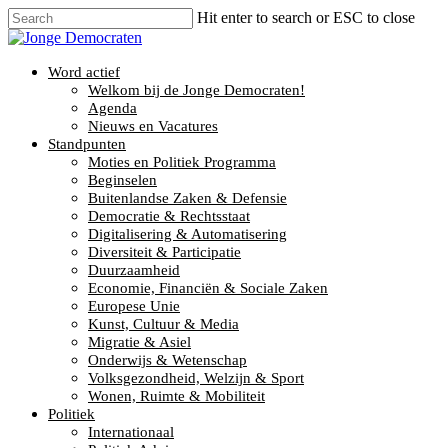
Hit enter to search or ESC to close
Word actief
Welkom bij de Jonge Democraten!
Agenda
Nieuws en Vacatures
Standpunten
Moties en Politiek Programma
Beginselen
Buitenlandse Zaken & Defensie
Democratie & Rechtsstaat
Digitalisering & Automatisering
Diversiteit & Participatie
Duurzaamheid
Economie, Financiën & Sociale Zaken
Europese Unie
Kunst, Cultuur & Media
Migratie & Asiel
Onderwijs & Wetenschap
Volksgezondheid, Welzijn & Sport
Wonen, Ruimte & Mobiliteit
Politiek
Internationaal