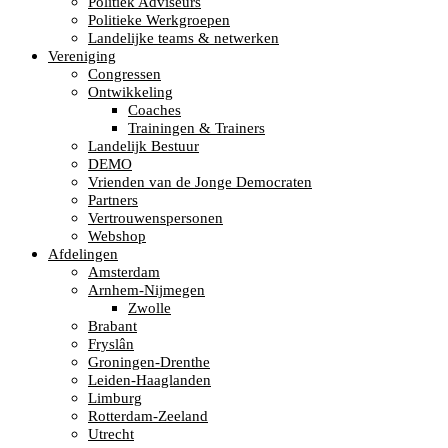
Politiek Adviseurs
Politieke Werkgroepen
Landelijke teams & netwerken
Vereniging
Congressen
Ontwikkeling
Coaches
Trainingen & Trainers
Landelijk Bestuur
DEMO
Vrienden van de Jonge Democraten
Partners
Vertrouwenspersonen
Webshop
Afdelingen
Amsterdam
Arnhem-Nijmegen
Zwolle
Brabant
Fryslân
Groningen-Drenthe
Leiden-Haaglanden
Limburg
Rotterdam-Zeeland
Utrecht