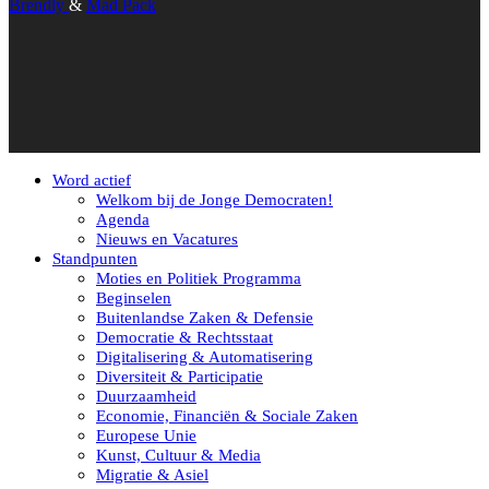
Brendly
&
Mad Pack
Word actief
Welkom bij de Jonge Democraten!
Agenda
Nieuws en Vacatures
Standpunten
Moties en Politiek Programma
Beginselen
Buitenlandse Zaken & Defensie
Democratie & Rechtsstaat
Digitalisering & Automatisering
Diversiteit & Participatie
Duurzaamheid
Economie, Financiën & Sociale Zaken
Europese Unie
Kunst, Cultuur & Media
Migratie & Asiel