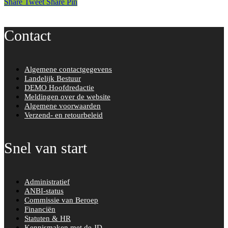
Share
Tweet
Share
Pin
Contact
Algemene contactgegevens
Landelijk Bestuur
DEMO Hoofdredactie
Meldingen over de website
Algemene voorwaarden
Verzend- en retourbeleid
Snel van start
Administratief
ANBI-status
Commissie van Beroep
Financiën
Statuten & HR
Kennismaken met de JD