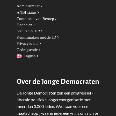
Administratief
ANBI-status
Word actief
Commissie van Beroep
Welkom bij de Jonge
Standpunten
Financiën
Democraten!
Statuten & HR
Moties en Politiek Pro
Politiek
Kennismaken met de JD
Agenda
Beginselen
Internationaal
Vereniging
Privacybeleid
Nieuws en Vacatures
Gedragscode
Buitenlandse Zaken & D
Politiek Adviseurs
Congressen
Afdelingen
English
Democratie & Rechtssta
Politieke Werkgroepen
Ontwikkeling
Amsterdam
Meld je aan!
Coaches
Digitalisering & Automat
Landelijke teams & net
Landelijk Bestuur
Arnhem-Nijmegen
Over de Jonge Democraten
Trainingen & Trainers
Zwolle
Diversiteit & Participatie
DEMO
Brabant
Duurzaamheid
Vrienden van de Jonge
Fryslân
De Jonge Democraten zijn een progressief-
Democraten
liberale politieke jongerenorganisatie met
Economie, Financiën & S
Groningen-Drenthe
meer dan 3.000 leden. We staan voor een
Zaken
Partners
Leiden-Haaglanden
maatschappij waarin iedereen vrij is om zich te