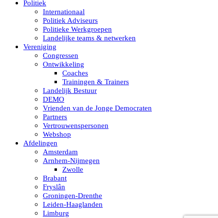
Politiek
Internationaal
Politiek Adviseurs
Politieke Werkgroepen
Landelijke teams & netwerken
Vereniging
Congressen
Ontwikkeling
Coaches
Trainingen & Trainers
Landelijk Bestuur
DEMO
Vrienden van de Jonge Democraten
Partners
Vertrouwenspersonen
Webshop
Afdelingen
Amsterdam
Arnhem-Nijmegen
Zwolle
Brabant
Fryslân
Groningen-Drenthe
Leiden-Haaglanden
Limburg