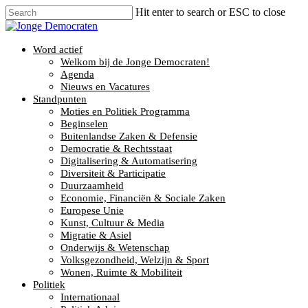
Hit enter to search or ESC to close
Word actief
Welkom bij de Jonge Democraten!
Agenda
Nieuws en Vacatures
Standpunten
Moties en Politiek Programma
Beginselen
Buitenlandse Zaken & Defensie
Democratie & Rechtsstaat
Digitalisering & Automatisering
Diversiteit & Participatie
Duurzaamheid
Economie, Financiën & Sociale Zaken
Europese Unie
Kunst, Cultuur & Media
Migratie & Asiel
Onderwijs & Wetenschap
Volksgezondheid, Welzijn & Sport
Wonen, Ruimte & Mobiliteit
Politiek
Internationaal