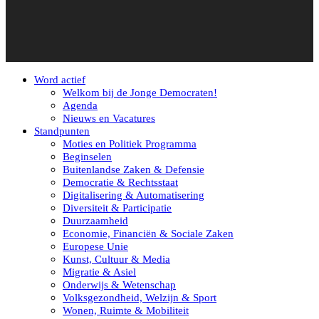
Word actief
Welkom bij de Jonge Democraten!
Agenda
Nieuws en Vacatures
Standpunten
Moties en Politiek Programma
Beginselen
Buitenlandse Zaken & Defensie
Democratie & Rechtsstaat
Digitalisering & Automatisering
Diversiteit & Participatie
Duurzaamheid
Economie, Financiën & Sociale Zaken
Europese Unie
Kunst, Cultuur & Media
Migratie & Asiel
Onderwijs & Wetenschap
Volksgezondheid, Welzijn & Sport
Wonen, Ruimte & Mobiliteit