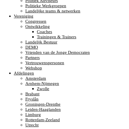
Politiek Adviseurs
Politieke Werkgroepen
Landelijke teams & netwerken
Vereniging
Congressen
Ontwikkeling
Coaches
Trainingen & Trainers
Landelijk Bestuur
DEMO
Vrienden van de Jonge Democraten
Partners
Vertrouwenspersonen
Webshop
Afdelingen
Amsterdam
Arnhem-Nijmegen
Zwolle
Brabant
Fryslân
Groningen-Drenthe
Leiden-Haaglanden
Limburg
Rotterdam-Zeeland
Utrecht