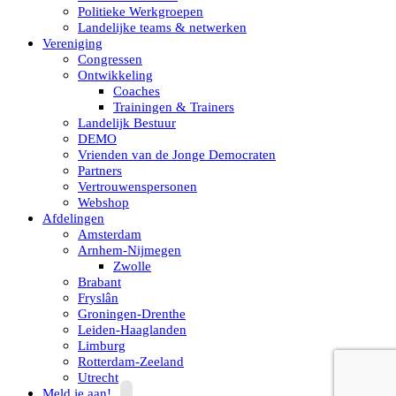
Politieke Werkgroepen
Landelijke teams & netwerken
Vereniging
Congressen
Ontwikkeling
Coaches
Trainingen & Trainers
Landelijk Bestuur
DEMO
Vrienden van de Jonge Democraten
Partners
Vertrouwenspersonen
Webshop
Afdelingen
Amsterdam
Arnhem-Nijmegen
Zwolle
Brabant
Fryslân
Groningen-Drenthe
Leiden-Haaglanden
Limburg
Rotterdam-Zeeland
Utrecht
Meld je aan!