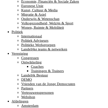
Economie, Financiën & Sociale Zaken
Europese Unie
Kunst, Cultuur & Media
Migratie & Asiel
Onderwijs & Wetenschap
Volksgezondheid, Welzijn & Sport
Wonen, Ruimte & Mobiliteit
Politiek
Internationaal
Politiek Adviseurs
Politieke Werkgroepen
Landelijke teams & netwerken
Vereniging
Congressen
Ontwikkeling
Coaches
Trainingen & Trainers
Landelijk Bestuur
DEMO
Vrienden van de Jonge Democraten
Partners
Vertrouwenspersonen
Webshop
Afdelingen
Amsterdam