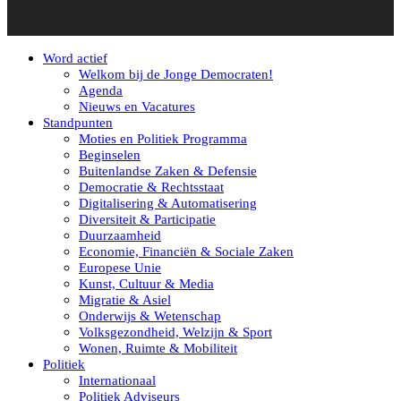
Word actief
Welkom bij de Jonge Democraten!
Agenda
Nieuws en Vacatures
Standpunten
Moties en Politiek Programma
Beginselen
Buitenlandse Zaken & Defensie
Democratie & Rechtsstaat
Digitalisering & Automatisering
Diversiteit & Participatie
Duurzaamheid
Economie, Financiën & Sociale Zaken
Europese Unie
Kunst, Cultuur & Media
Migratie & Asiel
Onderwijs & Wetenschap
Volksgezondheid, Welzijn & Sport
Wonen, Ruimte & Mobiliteit
Politiek
Internationaal
Politiek Adviseurs