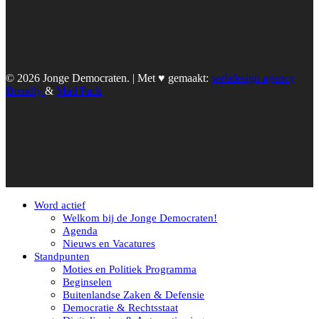
© 2026 Jonge Democraten. | Met ♥︎ gemaakt:
webdesign agency
Brendly
&
Mad Pack
Word actief
Welkom bij de Jonge Democraten!
Agenda
Nieuws en Vacatures
Standpunten
Moties en Politiek Programma
Beginselen
Buitenlandse Zaken & Defensie
Democratie & Rechtsstaat