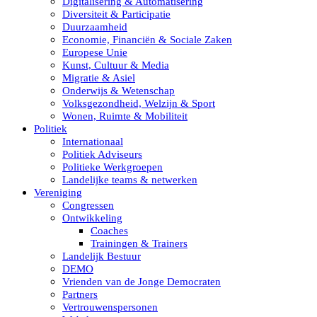
Digitalisering & Automatisering
Diversiteit & Participatie
Duurzaamheid
Economie, Financiën & Sociale Zaken
Europese Unie
Kunst, Cultuur & Media
Migratie & Asiel
Onderwijs & Wetenschap
Volksgezondheid, Welzijn & Sport
Wonen, Ruimte & Mobiliteit
Politiek
Internationaal
Politiek Adviseurs
Politieke Werkgroepen
Landelijke teams & netwerken
Vereniging
Congressen
Ontwikkeling
Coaches
Trainingen & Trainers
Landelijk Bestuur
DEMO
Vrienden van de Jonge Democraten
Partners
Vertrouwenspersonen