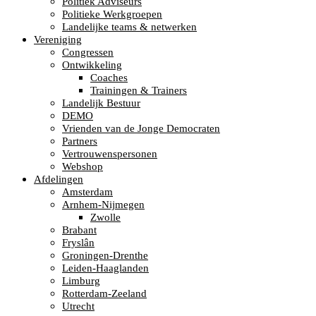
Politiek Adviseurs
Politieke Werkgroepen
Landelijke teams & netwerken
Vereniging
Congressen
Ontwikkeling
Coaches
Trainingen & Trainers
Landelijk Bestuur
DEMO
Vrienden van de Jonge Democraten
Partners
Vertrouwenspersonen
Webshop
Afdelingen
Amsterdam
Arnhem-Nijmegen
Zwolle
Brabant
Fryslân
Groningen-Drenthe
Leiden-Haaglanden
Limburg
Rotterdam-Zeeland
Utrecht