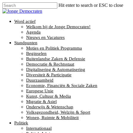
Hit enter to search or ESC to close
Word actief
Welkom bij de Jonge Democraten!
Agenda
Nieuws en Vacatures
Standpunten
Moties en Politiek Programma
Beginselen
Buitenlandse Zaken & Defensie
Democratie & Rechtsstaat
Digitalisering & Automatisering
Diversiteit & Participatie
Duurzaamheid
Economie, Financiën & Sociale Zaken
Europese Unie
Kunst, Cultuur & Media
Migratie & Asiel
Onderwijs & Wetenschap
Volksgezondheid, Welzijn & Sport
Wonen, Ruimte & Mobiliteit
Politiek
Internationaal