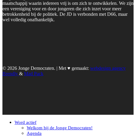
maatschappij waarin iedereen vrij is om zich te ontwikkelen. We zijn
een vereniging voor en door jongeren die zich inzet voor meer
betrokkenheid bij de politiek. De JD is verbonden met D66, maar
wel volledig onafhankelijk.
© 2026 Jonge Democraten. | Met ♥︎ gemaakt:
webdesign agency
Brendly
&
Mad Pack
Word actief
Welkom bij de Jonge Democraten!
Agenda