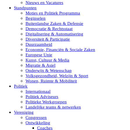
Nieuws en Vacatures
Standpunten
Moties en Politiek Programma
Beginselen
Buitenlandse Zaken & Defensie
Democratie & Rechtsstaat
Digitalisering & Automatisering
Diversiteit & Participatie
Duurzaamheid
Economie, Financiën & Sociale Zaken
Europese Unie
Kunst, Cultuur & Media
Migratie & Asiel
Onderwijs & Wetenschap
Volksgezondheid, Welzijn & Sport
Wonen, Ruimte & Mobiliteit
Politiek
Internationaal
Politiek Adviseurs
Politieke Werkgroepen
Landelijke teams & netwerken
Vereniging
Congressen
Ontwikkeling
Coaches