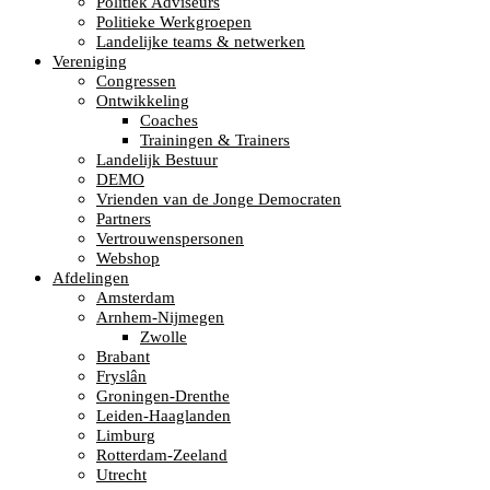
Politiek Adviseurs
Politieke Werkgroepen
Landelijke teams & netwerken
Vereniging
Congressen
Ontwikkeling
Coaches
Trainingen & Trainers
Landelijk Bestuur
DEMO
Vrienden van de Jonge Democraten
Partners
Vertrouwenspersonen
Webshop
Afdelingen
Amsterdam
Arnhem-Nijmegen
Zwolle
Brabant
Fryslân
Groningen-Drenthe
Leiden-Haaglanden
Limburg
Rotterdam-Zeeland
Utrecht