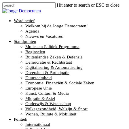
Hit enter to search or ESC to close
Word actief
Welkom bij de Jonge Democraten!
Agenda
Nieuws en Vacatures
Standpunten
Moties en Politiek Programma
Beginselen
Buitenlandse Zaken & Defensie
Democratie & Rechtsstaat
Digitalisering & Automatisering
Diversiteit & Participatie
Duurzaamheid
Economie, Financiën & Sociale Zaken
Europese Unie
Kunst, Cultuur & Media
Migratie & Asiel
Onderwijs & Wetenschap
Volksgezondheid, Welzijn & Sport
Wonen, Ruimte & Mobiliteit
Politiek
Internationaal