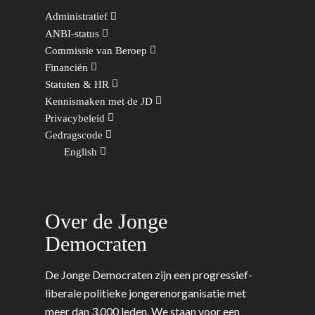
Administratief
ANBI-status
Word actief
Commissie van Beroep
Financiën
Welkom bij de Jonge
Standpunten
Statuten & HR
Democraten!
Moties en Politiek Pro
Kennismaken met de JD
Politiek
Privacybeleid
Agenda
Beginselen
Internationaal
Vereniging
Gedragscode
Nieuws en Vacatures
English
Buitenlandse Zaken & D
Politiek Adviseurs
Congressen
Afdelingen
Democratie & Rechtssta
Politieke Werkgroepen
Ontwikkeling
Amsterdam
Meld je aan!
Coaches
Digitalisering & Automat
Landelijke teams & net
Landelijk Bestuur
Arnhem-Nijmegen
Over de Jonge
Trainingen & Trainers
Zwolle
Diversiteit & Participatie
DEMO
Brabant
Democraten
Duurzaamheid
Vrienden van de Jonge
Fryslân
De Jonge Democraten zijn een progressief-
Democraten
Economie, Financiën & S
Groningen-Drenthe
liberale politieke jongerenorganisatie met
Zaken
Partners
meer dan 3.000 leden. We staan voor een