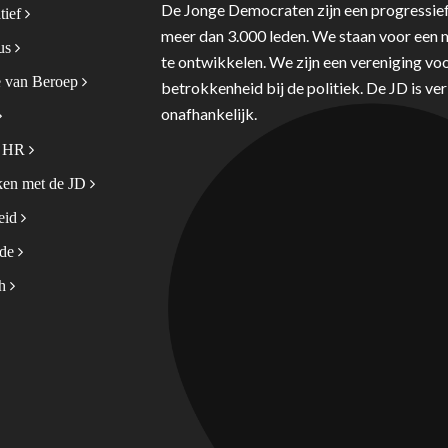
De Jonge Democraten zijn een progressief
tief
meer dan 3.000 leden. We staan voor een m
tus
te ontwikkelen. We zijn een vereniging voo
 van Beroep
betrokkenheid bij de politiek. De JD is v
onafhankelijk.
& HR
en met de JD
leid
ode
sh