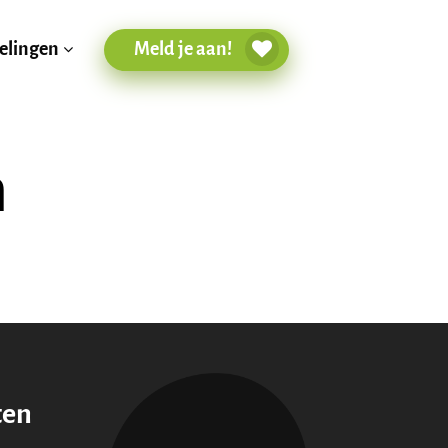
Meld je aan!
elingen
m
ten