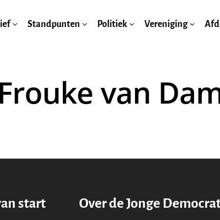
ief
Standpunten
Politiek
Vereniging
Afd
Frouke van Da
van start
Over de Jonge Democra