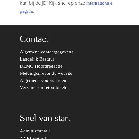
kan bij de JD! Kijk snel op onze
internationale
pagina.
Contact
Algemene contactgegevens
Landelijk Bestuur
DEMO Hoofdredactie
Meldingen over de website
Algemene voorwaarden
Verzend- en retourbeleid
Word actief
Welkom bij de Jonge
Standpunten
Democraten!
Moties en Politiek Pro
Politiek
Snel van start
Agenda
Beginselen
Internationaal
Vereniging
Administratief
Nieuws en Vacatures
Buitenlandse Zaken & D
Politiek Adviseurs
Congressen
Afdelingen
ANBI-status