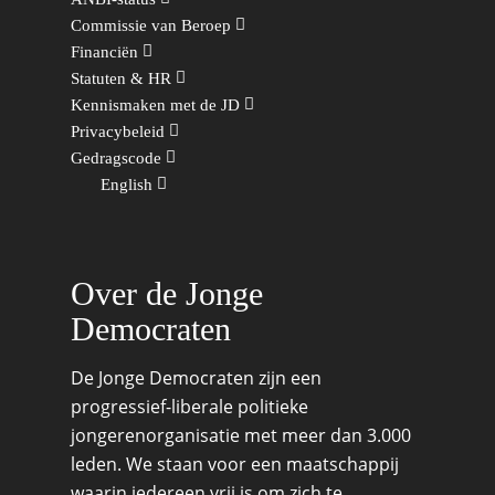
Commissie van Beroep
Democratie & Rechtssta
Politieke Werkgroepen
Ontwikkeling
Amsterdam
Meld je aan!
Financiën
Coaches
Digitalisering & Automat
Landelijke teams & net
Landelijk Bestuur
Arnhem-Nijmegen
Statuten & HR
Kennismaken met de JD
Trainingen & Trainers
Zwolle
Diversiteit & Participatie
DEMO
Brabant
Privacybeleid
Gedragscode
Duurzaamheid
Vrienden van de Jonge
Fryslân
English
Democraten
Economie, Financiën & S
Groningen-Drenthe
Zaken
Partners
Leiden-Haaglanden
Europese Unie
Vertrouwenspersonen
Over de Jonge
Limburg
Kunst, Cultuur & Media
Webshop
Democraten
Rotterdam-Zeeland
Migratie & Asiel
Utrecht
De Jonge Democraten zijn een
Onderwijs & Wetenscha
progressief-liberale politieke
jongerenorganisatie met meer dan 3.000
Volksgezondheid, Welzij
leden. We staan voor een maatschappij
Sport
waarin iedereen vrij is om zich te