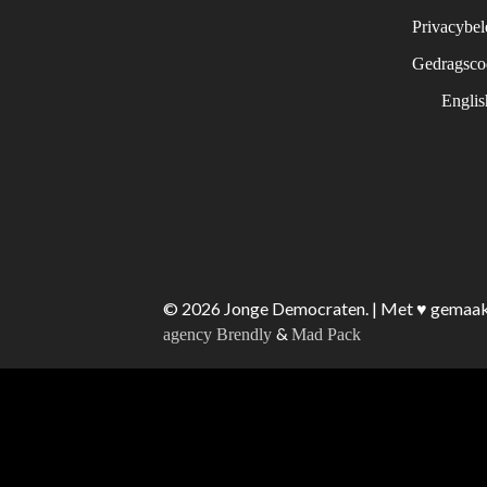
Privacybe
Gedragsc
Engli
© 2026 Jonge Democraten. | Met ♥︎ gemaa
&
agency Brendly
Mad Pack