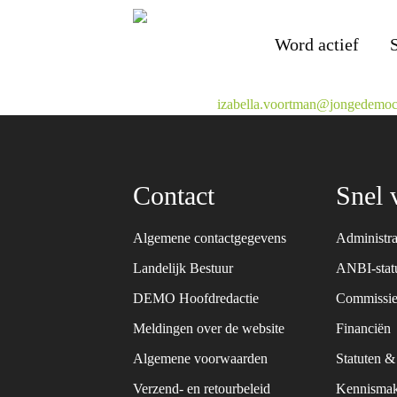
Word actief
izabella.voortman@jongedemocr
Contact
Snel 
Algemene contactgegevens
Administra
Landelijk Bestuur
ANBI-sta
DEMO Hoofdredactie
Commissie
Meldingen over de website
Financiën
Algemene voorwaarden
Statuten 
Verzend- en retourbeleid
Kennismak