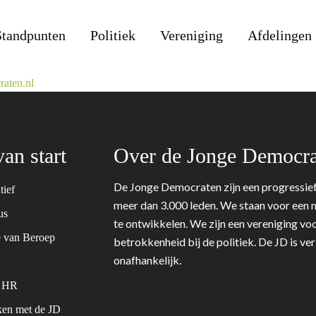
Standpunten
Politiek
Vereniging
Afdelingen
aten.nl
van start
Over de Jonge Democra
De Jonge Democraten zijn een progressief
tief
meer dan 3.000 leden. We staan voor een m
tus
te ontwikkelen. We zijn een vereniging voo
 van Beroep
betrokkenheid bij de politiek. De JD is v
onafhankelijk.
& HR
en met de JD