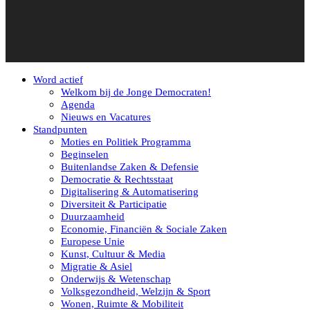
Word actief
Welkom bij de Jonge Democraten!
Agenda
Nieuws en Vacatures
Standpunten
Moties en Politiek Programma
Beginselen
Buitenlandse Zaken & Defensie
Democratie & Rechtsstaat
Digitalisering & Automatisering
Diversiteit & Participatie
Duurzaamheid
Economie, Financiën & Sociale Zaken
Europese Unie
Kunst, Cultuur & Media
Migratie & Asiel
Onderwijs & Wetenschap
Volksgezondheid, Welzijn & Sport
Wonen, Ruimte & Mobiliteit