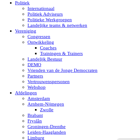
Politiek
Internationaal
Politiek Adviseurs
Politieke Werkgroepen
Landelijke teams & netwerken
Vereniging
Congressen
Ontwikkeling
Coaches
Trainingen & Trainers
Landelijk Bestuur
DEMO
Vrienden van de Jonge Democraten
Partners
Vertrouwenspersonen
Webshop
Afdelingen
Amsterdam
Arnhem-Nijmegen
Zwolle
Brabant
Fryslân
Groningen-Drenthe
Leiden-Haaglanden
Limburg