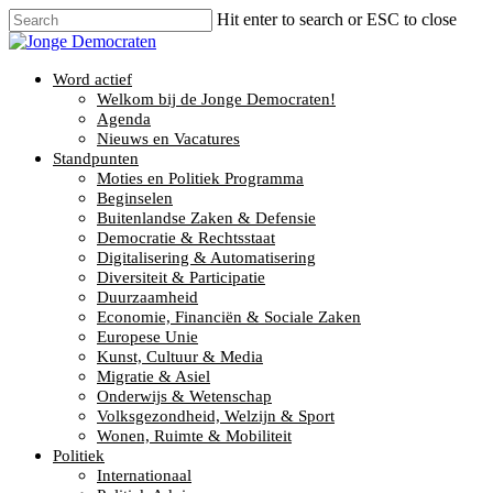
Hit enter to search or ESC to close
Word actief
Welkom bij de Jonge Democraten!
Agenda
Nieuws en Vacatures
Standpunten
Moties en Politiek Programma
Beginselen
Buitenlandse Zaken & Defensie
Democratie & Rechtsstaat
Digitalisering & Automatisering
Diversiteit & Participatie
Duurzaamheid
Economie, Financiën & Sociale Zaken
Europese Unie
Kunst, Cultuur & Media
Migratie & Asiel
Onderwijs & Wetenschap
Volksgezondheid, Welzijn & Sport
Wonen, Ruimte & Mobiliteit
Politiek
Internationaal