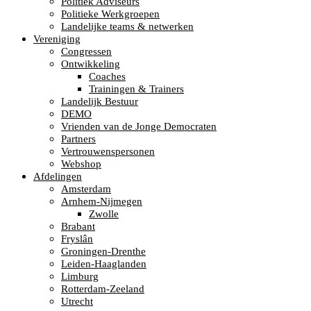
Politiek Adviseurs
Politieke Werkgroepen
Landelijke teams & netwerken
Vereniging
Congressen
Ontwikkeling
Coaches
Trainingen & Trainers
Landelijk Bestuur
DEMO
Vrienden van de Jonge Democraten
Partners
Vertrouwenspersonen
Webshop
Afdelingen
Amsterdam
Arnhem-Nijmegen
Zwolle
Brabant
Fryslân
Groningen-Drenthe
Leiden-Haaglanden
Limburg
Rotterdam-Zeeland
Utrecht