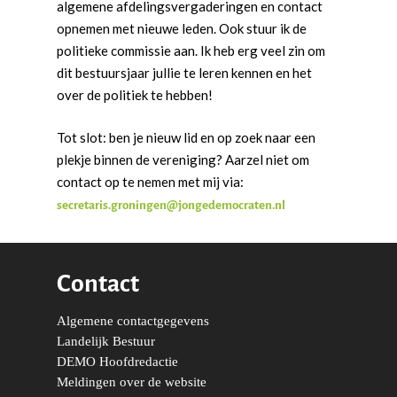
algemene afdelingsvergaderingen en contact
opnemen met nieuwe leden. Ook stuur ik de
politieke commissie aan. Ik heb erg veel zin om
dit bestuursjaar jullie te leren kennen en het
over de politiek te hebben!
Tot slot: ben je nieuw lid en op zoek naar een
plekje binnen de vereniging? Aarzel niet om
contact op te nemen met mij via:
secretaris.groningen@jongedemocraten.nl
Contact
Word actief
Algemene contactgegevens
Landelijk Bestuur
Welkom bij de Jonge
Standpunten
DEMO Hoofdredactie
Democraten!
Moties en Politiek Pro
Politiek
Meldingen over de website