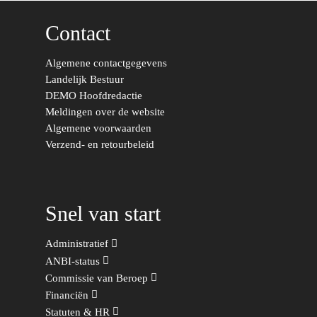
Contact
Algemene contactgegevens
Landelijk Bestuur
DEMO Hoofdredactie
Meldingen over de website
Algemene voorwaarden
Verzend- en retourbeleid
Word actief
Welkom bij de Jonge
Standpunten
Democraten!
Snel van start
Moties en Politiek Pro
Politiek
Agenda
Beginselen
Internationaal
Vereniging
Administratief
Nieuws en Vacatures
ANBI-status
Buitenlandse Zaken & D
Politiek Adviseurs
Congressen
Afdelingen
Commissie van Beroep
Democratie & Rechtssta
Politieke Werkgroepen
Ontwikkeling
Amsterdam
Financiën
Meld je aan!
Statuten & HR