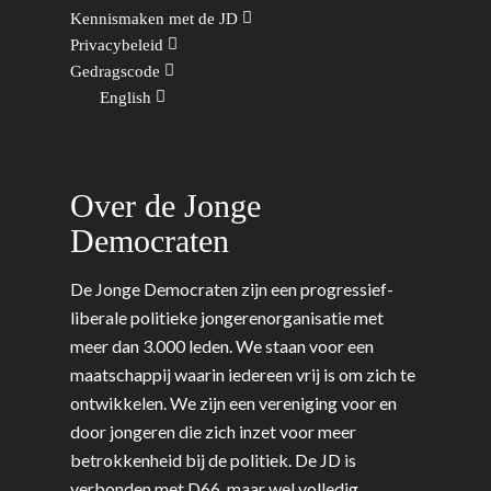
Coaches
Digitalisering & Automat
Landelijke teams & net
Landelijk Bestuur
Arnhem-Nijmegen
Kennismaken met de JD
Privacybeleid
Trainingen & Trainers
Zwolle
Diversiteit & Participatie
DEMO
Brabant
Gedragscode
Duurzaamheid
Vrienden van de Jonge
Fryslân
English
Democraten
Economie, Financiën & S
Groningen-Drenthe
Zaken
Partners
Leiden-Haaglanden
Over de Jonge
Europese Unie
Vertrouwenspersonen
Limburg
Democraten
Kunst, Cultuur & Media
Webshop
Rotterdam-Zeeland
Migratie & Asiel
De Jonge Democraten zijn een progressief-
Utrecht
liberale politieke jongerenorganisatie met
Onderwijs & Wetenscha
meer dan 3.000 leden. We staan voor een
Volksgezondheid, Welzij
maatschappij waarin iedereen vrij is om zich te
Sport
ontwikkelen. We zijn een vereniging voor en
door jongeren die zich inzet voor meer
Wonen, Ruimte & Mobilit
betrokkenheid bij de politiek. De JD is
verbonden met D66, maar wel volledig