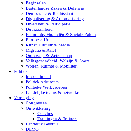
Beginselen
Buitenlandse Zaken & Defensie
Democratie & Rechtsstaat
Digitalisering & Automatisering
Diversiteit & Participatie
Duurzaamheid
Economie, Financiën & Sociale Zaken
Europese Unie
Kunst, Cultuur & Media
Migratie & Asiel
Onderwijs & Wetenschap
Volksgezondheid, Welzijn & Sport
Wonen, Ruimte & Mobiliteit
Politiek
Internationaal
Politiek Adviseurs
Politieke Werkgroepen
Landelijke teams & netwerken
Vereniging
Congressen
Ontwikkeling
Coaches
Trainingen & Trainers
Landelijk Bestuur
DEMO