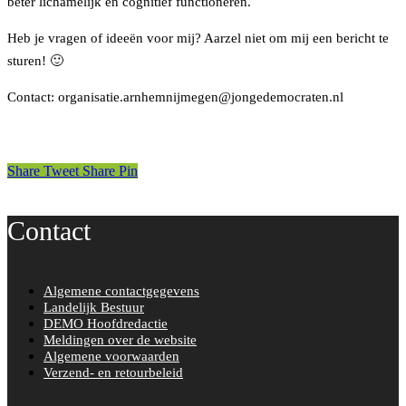
beter lichamelijk en cognitief functioneren.
Heb je vragen of ideeën voor mij? Aarzel niet om mij een bericht te
sturen! 🙂
Contact: organisatie.arnhemnijmegen@jongedemocraten.nl
Share
Tweet
Share
Pin
Contact
Algemene contactgegevens
Landelijk Bestuur
DEMO Hoofdredactie
Meldingen over de website
Algemene voorwaarden
Verzend- en retourbeleid