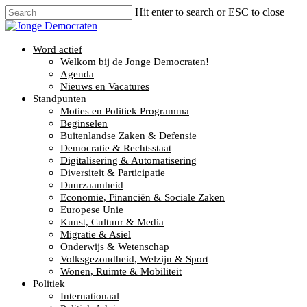
Hit enter to search or ESC to close
Word actief
Welkom bij de Jonge Democraten!
Agenda
Nieuws en Vacatures
Standpunten
Moties en Politiek Programma
Beginselen
Buitenlandse Zaken & Defensie
Democratie & Rechtsstaat
Digitalisering & Automatisering
Diversiteit & Participatie
Duurzaamheid
Economie, Financiën & Sociale Zaken
Europese Unie
Kunst, Cultuur & Media
Migratie & Asiel
Onderwijs & Wetenschap
Volksgezondheid, Welzijn & Sport
Wonen, Ruimte & Mobiliteit
Politiek
Internationaal