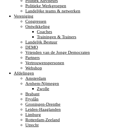
Politiek Adviseurs
Politieke Werkgroepen
Landelijke teams & netwerken
Vereniging
Congressen
Ontwikkeling
Coaches
Trainingen & Trainers
Landelijk Bestuur
DEMO
Vrienden van de Jonge Democraten
Partners
Vertrouwenspersonen
Webshop
Afdelingen
Amsterdam
Arnhem-Nijmegen
Zwolle
Brabant
Fryslân
Groningen-Drenthe
Leiden-Haaglanden
Limburg
Rotterdam-Zeeland
Utrecht