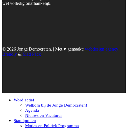
wel volledig onafhankelijk.
© 2026 Jonge Democraten. | Met ♥︎ gemaakt:
webdesign agency
Brendly
&
Mad Pack
Word actief
Welkom bij de Jonge Democraten!
Agenda
Nieuws en Vacatures
Standpunten
Moties en Politiek Programma