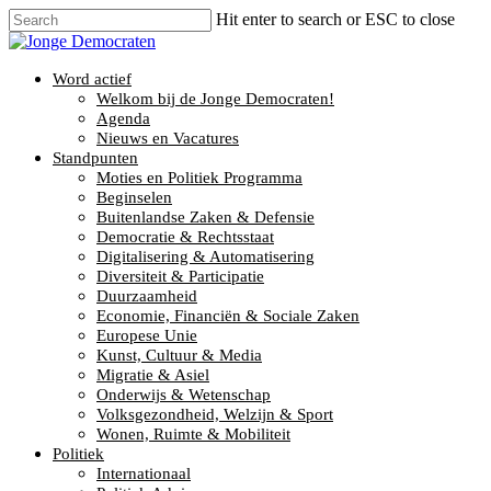
Hit enter to search or ESC to close
Word actief
Welkom bij de Jonge Democraten!
Agenda
Nieuws en Vacatures
Standpunten
Moties en Politiek Programma
Beginselen
Buitenlandse Zaken & Defensie
Democratie & Rechtsstaat
Digitalisering & Automatisering
Diversiteit & Participatie
Duurzaamheid
Economie, Financiën & Sociale Zaken
Europese Unie
Kunst, Cultuur & Media
Migratie & Asiel
Onderwijs & Wetenschap
Volksgezondheid, Welzijn & Sport
Wonen, Ruimte & Mobiliteit
Politiek
Internationaal