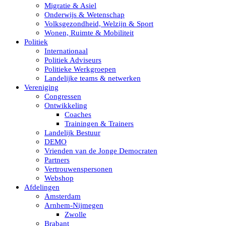
Migratie & Asiel
Onderwijs & Wetenschap
Volksgezondheid, Welzijn & Sport
Wonen, Ruimte & Mobiliteit
Politiek
Internationaal
Politiek Adviseurs
Politieke Werkgroepen
Landelijke teams & netwerken
Vereniging
Congressen
Ontwikkeling
Coaches
Trainingen & Trainers
Landelijk Bestuur
DEMO
Vrienden van de Jonge Democraten
Partners
Vertrouwenspersonen
Webshop
Afdelingen
Amsterdam
Arnhem-Nijmegen
Zwolle
Brabant