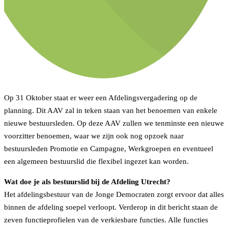
Op 31 Oktober staat er weer een Afdelingsvergadering op de
planning. Dit AAV zal in teken staan van het benoemen van enkele
Utrecht
nieuwe bestuursleden. Op deze AAV zullen we tenminste een nieuwe
voorzitter benoemen, waar we zijn ook nog opzoek naar
Aankondiging AAV 31 Oktober
bestuursleden Promotie en Campagne, Werkgroepen en eventueel
een algemeen bestuurslid die flexibel ingezet kan worden.
By
Secretaris Utrecht
17 oktober 2022
No Comments
Wat doe je als bestuurslid bij de Afdeling Utrecht?
Het afdelingsbestuur van de Jonge Democraten zorgt ervoor dat alles
binnen de afdeling soepel verloopt. Verderop in dit bericht staan de
zeven functieprofielen van de verkiesbare functies. Alle functies