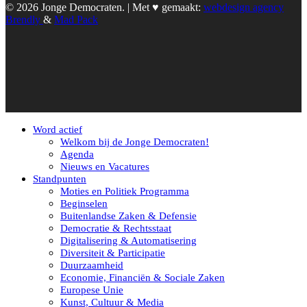
© 2026 Jonge Democraten. | Met ♥︎ gemaakt:
webdesign agency
Brendly
&
Mad Pack
Word actief
Welkom bij de Jonge Democraten!
Agenda
Nieuws en Vacatures
Standpunten
Moties en Politiek Programma
Beginselen
Buitenlandse Zaken & Defensie
Democratie & Rechtsstaat
Digitalisering & Automatisering
Diversiteit & Participatie
Duurzaamheid
Economie, Financiën & Sociale Zaken
Europese Unie
Kunst, Cultuur & Media