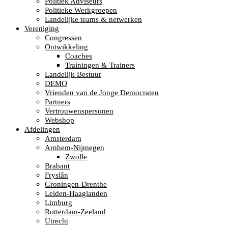
Politiek Adviseurs
Politieke Werkgroepen
Landelijke teams & netwerken
Vereniging
Congressen
Ontwikkeling
Coaches
Trainingen & Trainers
Landelijk Bestuur
DEMO
Vrienden van de Jonge Democraten
Partners
Vertrouwenspersonen
Webshop
Afdelingen
Amsterdam
Arnhem-Nijmegen
Zwolle
Brabant
Fryslân
Groningen-Drenthe
Leiden-Haaglanden
Limburg
Rotterdam-Zeeland
Utrecht