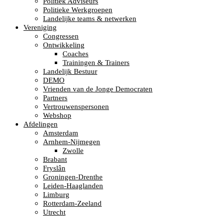
Politiek Adviseurs
Politieke Werkgroepen
Landelijke teams & netwerken
Vereniging
Congressen
Ontwikkeling
Coaches
Trainingen & Trainers
Landelijk Bestuur
DEMO
Vrienden van de Jonge Democraten
Partners
Vertrouwenspersonen
Webshop
Afdelingen
Amsterdam
Arnhem-Nijmegen
Zwolle
Brabant
Fryslân
Groningen-Drenthe
Leiden-Haaglanden
Limburg
Rotterdam-Zeeland
Utrecht