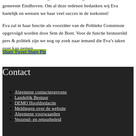
gemeente Eindhoven. Om al deze redenen bedanken wij Eva
hartelijk en wensen we haar veel succes in de toekomst!
Eva zal in haar functie als voorzitter van de Politieke Commissie
opgevolgd worden door Sem de Bont. Voor de functie bestuurslid
pers & politiek zijn we nog op zoek naar iemand die Eva’s taken
over kan nemen.
Share
Tweet
Share
Pin
Contact
Algemene contactgegevens
Landelijk Bestuur
DEMO Hoofdredactie
Meldingen over de website
Algemene voorwaarden
Verzend- en retourbeleid