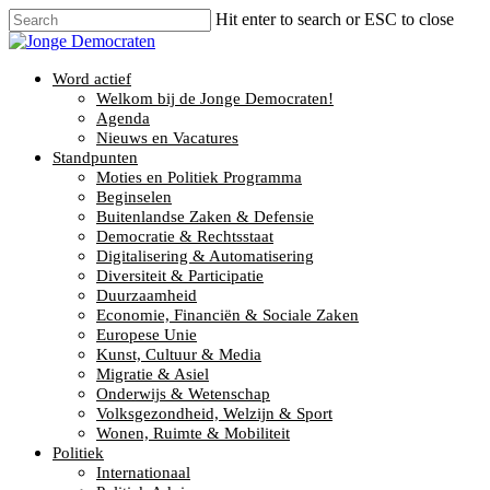
Hit enter to search or ESC to close
Word actief
Welkom bij de Jonge Democraten!
Agenda
Nieuws en Vacatures
Standpunten
Moties en Politiek Programma
Beginselen
Buitenlandse Zaken & Defensie
Democratie & Rechtsstaat
Digitalisering & Automatisering
Diversiteit & Participatie
Duurzaamheid
Economie, Financiën & Sociale Zaken
Europese Unie
Kunst, Cultuur & Media
Migratie & Asiel
Onderwijs & Wetenschap
Volksgezondheid, Welzijn & Sport
Wonen, Ruimte & Mobiliteit
Politiek
Internationaal