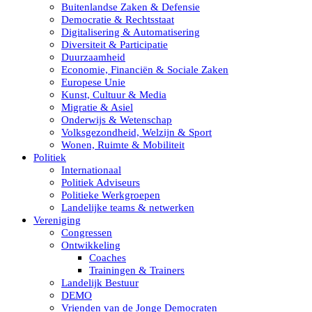
Buitenlandse Zaken & Defensie
Democratie & Rechtsstaat
Digitalisering & Automatisering
Diversiteit & Participatie
Duurzaamheid
Economie, Financiën & Sociale Zaken
Europese Unie
Kunst, Cultuur & Media
Migratie & Asiel
Onderwijs & Wetenschap
Volksgezondheid, Welzijn & Sport
Wonen, Ruimte & Mobiliteit
Politiek
Internationaal
Politiek Adviseurs
Politieke Werkgroepen
Landelijke teams & netwerken
Vereniging
Congressen
Ontwikkeling
Coaches
Trainingen & Trainers
Landelijk Bestuur
DEMO
Vrienden van de Jonge Democraten