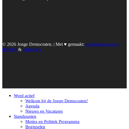
© 2026 Jonge Democraten. | Met ♥︎ gemaakt:
webdesign agency
Brendly
&
Mad Pack
Word actief
Welkom bij de Jonge Democraten!
Agenda
Nieuws en Vacatures
Standpunten
Moties en Politiek Programma
Beginselen