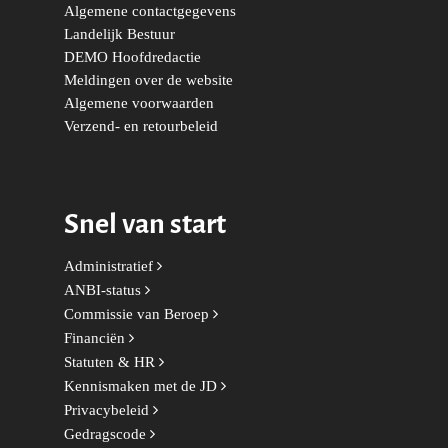
Algemene contactgegevens
Duurzaamheid
Vrienden van de Jonge
Fryslân
Landelijk Bestuur
Democraten
DEMO Hoofdredactie
Economie, Financiën & S
Groningen-Drenthe
Meldingen over de website
Zaken
Partners
Algemene voorwaarden
Leiden-Haaglanden
Verzend- en retourbeleid
Europese Unie
Vertrouwenspersonen
Limburg
Kunst, Cultuur & Media
Webshop
Rotterdam-Zeeland
Migratie & Asiel
Snel van start
Utrecht
Onderwijs & Wetenscha
Administratief
Volksgezondheid, Welzij
ANBI-status
Sport
Commissie van Beroep
Financiën
Wonen, Ruimte & Mobilit
Statuten & HR
Kennismaken met de JD
Privacybeleid
Gedragscode