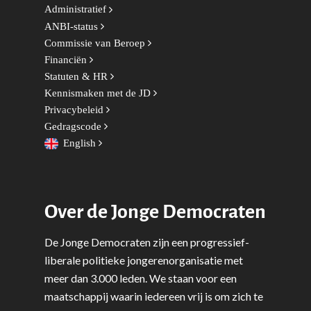
Democratie & Rechtssta
Politieke Werkgroepen
Ontwikkeling
Amsterdam
Administratief
Meld je aan!
ANBI-status
Coaches
Digitalisering & Automat
Landelijke teams & net
Landelijk Bestuur
Arnhem-Nijmegen
Commissie van Beroep
Trainingen & Trainers
Zwolle
Financiën
Diversiteit & Participatie
DEMO
Brabant
Statuten & HR
Duurzaamheid
Vrienden van de Jonge
Fryslân
Kennismaken met de JD
Democraten
Privacybeleid
Economie, Financiën & S
Groningen-Drenthe
Gedragscode
Zaken
Partners
Leiden-Haaglanden
English
Europese Unie
Vertrouwenspersonen
Limburg
Kunst, Cultuur & Media
Webshop
Rotterdam-Zeeland
Over de Jonge Democraten
Migratie & Asiel
Utrecht
Onderwijs & Wetenscha
De Jonge Democraten zijn een progressief-
liberale politieke jongerenorganisatie met
Volksgezondheid, Welzij
meer dan 3.000 leden. We staan voor een
Sport
maatschappij waarin iedereen vrij is om zich te
Wonen, Ruimte & Mobilit