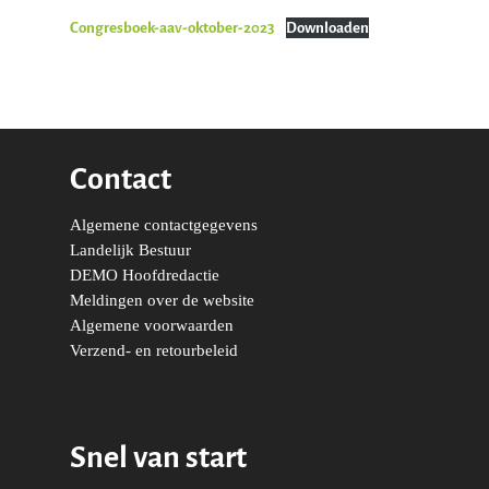
Congresboek-aav-oktober-2023
Downloaden
Contact
Algemene contactgegevens
Landelijk Bestuur
DEMO Hoofdredactie
Word actief
Meldingen over de website
Algemene voorwaarden
Welkom bij de Jonge
Standpunten
Verzend- en retourbeleid
Democraten!
Moties en Politiek Pro
Politiek
Agenda
Beginselen
Internationaal
Vereniging
Snel van start
Nieuws en Vacatures
Buitenlandse Zaken & D
Politiek Adviseurs
Congressen
Afdelingen