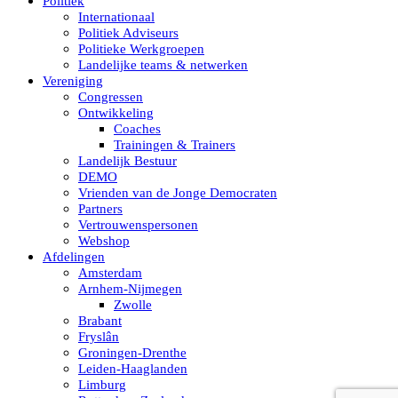
Politiek
Internationaal
Politiek Adviseurs
Politieke Werkgroepen
Landelijke teams & netwerken
Vereniging
Congressen
Ontwikkeling
Coaches
Trainingen & Trainers
Landelijk Bestuur
DEMO
Vrienden van de Jonge Democraten
Partners
Vertrouwenspersonen
Webshop
Afdelingen
Amsterdam
Arnhem-Nijmegen
Zwolle
Brabant
Fryslân
Groningen-Drenthe
Leiden-Haaglanden
Limburg