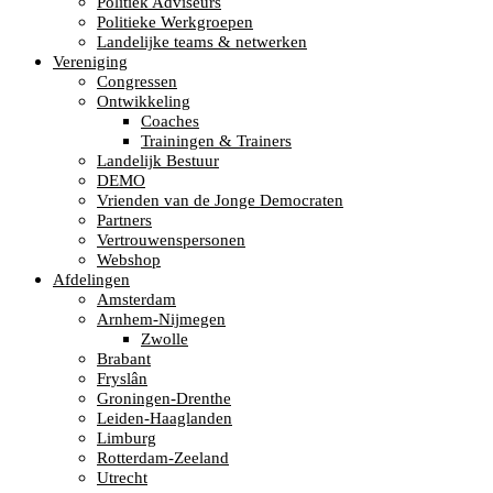
Politiek Adviseurs
Politieke Werkgroepen
Landelijke teams & netwerken
Vereniging
Congressen
Ontwikkeling
Coaches
Trainingen & Trainers
Landelijk Bestuur
DEMO
Vrienden van de Jonge Democraten
Partners
Vertrouwenspersonen
Webshop
Afdelingen
Amsterdam
Arnhem-Nijmegen
Zwolle
Brabant
Fryslân
Groningen-Drenthe
Leiden-Haaglanden
Limburg
Rotterdam-Zeeland
Utrecht