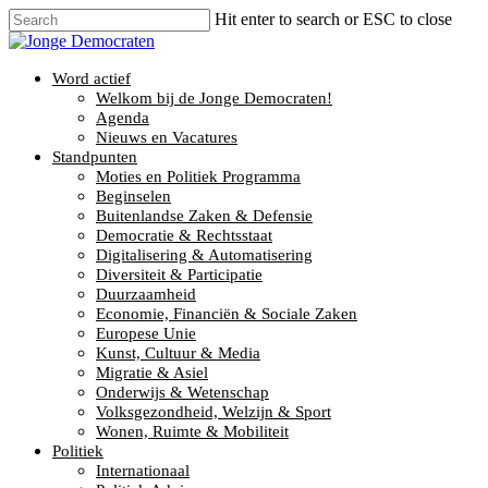
Hit enter to search or ESC to close
Word actief
Welkom bij de Jonge Democraten!
Agenda
Nieuws en Vacatures
Standpunten
Moties en Politiek Programma
Beginselen
Buitenlandse Zaken & Defensie
Democratie & Rechtsstaat
Digitalisering & Automatisering
Diversiteit & Participatie
Duurzaamheid
Economie, Financiën & Sociale Zaken
Europese Unie
Kunst, Cultuur & Media
Migratie & Asiel
Onderwijs & Wetenschap
Volksgezondheid, Welzijn & Sport
Wonen, Ruimte & Mobiliteit
Politiek
Internationaal