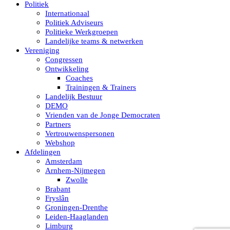
Politiek
Internationaal
Politiek Adviseurs
Politieke Werkgroepen
Landelijke teams & netwerken
Vereniging
Congressen
Ontwikkeling
Coaches
Trainingen & Trainers
Landelijk Bestuur
DEMO
Vrienden van de Jonge Democraten
Partners
Vertrouwenspersonen
Webshop
Afdelingen
Amsterdam
Arnhem-Nijmegen
Zwolle
Brabant
Fryslân
Groningen-Drenthe
Leiden-Haaglanden
Limburg