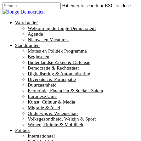
Hit enter to search or ESC to close
Word actief
Welkom bij de Jonge Democraten!
Agenda
Nieuws en Vacatures
Standpunten
Moties en Politiek Programma
Beginselen
Buitenlandse Zaken & Defensie
Democratie & Rechtsstaat
Digitalisering & Automatisering
Diversiteit & Participatie
Duurzaamheid
Economie, Financiën & Sociale Zaken
Europese Unie
Kunst, Cultuur & Media
Migratie & Asiel
Onderwijs & Wetenschap
Volksgezondheid, Welzijn & Sport
Wonen, Ruimte & Mobiliteit
Politiek
Internationaal