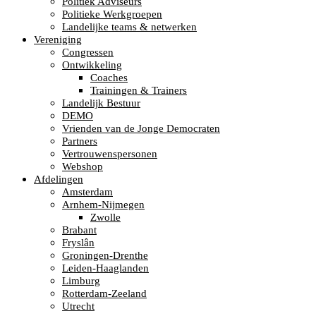
Politiek Adviseurs
Politieke Werkgroepen
Landelijke teams & netwerken
Vereniging
Congressen
Ontwikkeling
Coaches
Trainingen & Trainers
Landelijk Bestuur
DEMO
Vrienden van de Jonge Democraten
Partners
Vertrouwenspersonen
Webshop
Afdelingen
Amsterdam
Arnhem-Nijmegen
Zwolle
Brabant
Fryslân
Groningen-Drenthe
Leiden-Haaglanden
Limburg
Rotterdam-Zeeland
Utrecht