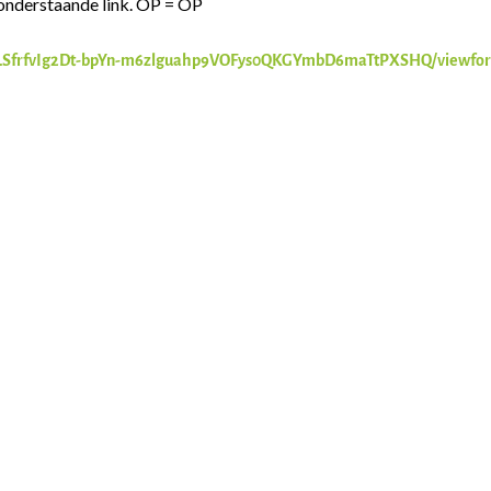
 onderstaande link. OP = OP
IpQLSfrfvIg2Dt-bpYn-m6zlguahp9VOFys0QKGYmbD6maTtPXSHQ/viewfo