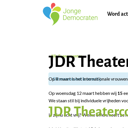
Word act
JDR Theater
« Alle Evenementen
Op 8 maart is het internationale vrouwend
Dit evenement is voorbij.
Op woensdag 12 maart hebben wij
15
ee
We staan stil bij individuele vrijheden 
JDR Theaterco
Is zij nu echt vrij? Welke offers heeft ze