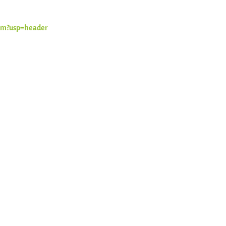
rm?usp=header