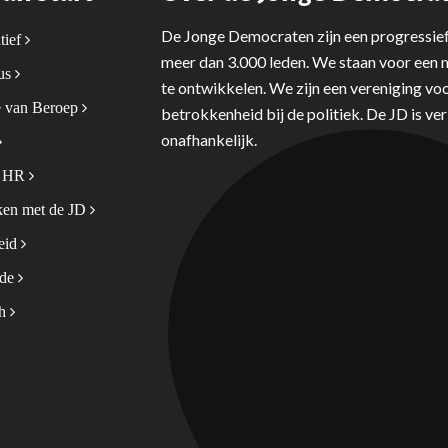
De Jonge Democraten zijn een progressief
tief
meer dan 3.000 leden. We staan voor een m
tus
te ontwikkelen. We zijn een vereniging voo
 van Beroep
betrokkenheid bij de politiek. De JD is v
onafhankelijk.
& HR
en met de JD
leid
ode
sh