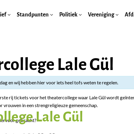
ief
Standpunten
Politiek
Vereniging
Afd
college Lale Gül
ag en wij hebben hier voor iets heel tofs weten te regelen.
rste rij tickets voor het theatercollege waar Lale Gül wordt geïnter
voor vrouwen in een strengreligieuze gemeenschap.
llege Lale Gül
 hiervoor gebracht?