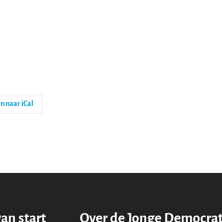
n naar iCal
van start
Over de Jonge Democra