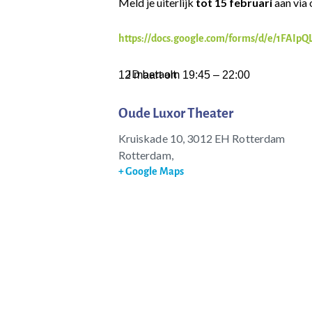
Meld je uiterlijk
tot 15 februari
aan via
https://docs.google.com/forms/d/e/1FA
JD betaalt
12 maart
om
19:45
–
22:00
Oude Luxor Theater
Kruiskade 10, 3012 EH Rotterdam
Rotterdam
,
+ Google Maps