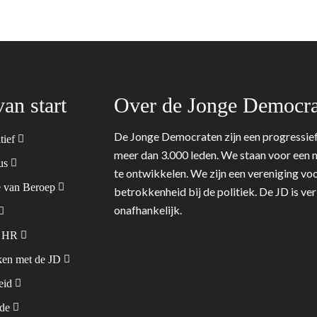
van start
Over de Jonge Democra
De Jonge Democraten zijn een progressief
tief
meer dan 3.000 leden. We staan voor een m
tus
te ontwikkelen. We zijn een vereniging voo
 van Beroep
betrokkenheid bij de politiek. De JD is v
onafhankelijk.
& HR
en met de JD
leid
ode