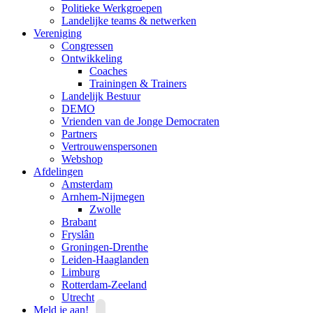
Politieke Werkgroepen
Landelijke teams & netwerken
Vereniging
Congressen
Ontwikkeling
Coaches
Trainingen & Trainers
Landelijk Bestuur
DEMO
Vrienden van de Jonge Democraten
Partners
Vertrouwenspersonen
Webshop
Afdelingen
Amsterdam
Arnhem-Nijmegen
Zwolle
Brabant
Fryslân
Groningen-Drenthe
Leiden-Haaglanden
Limburg
Rotterdam-Zeeland
Utrecht
Meld je aan!