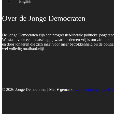
English
Over de Jonge Democraten
De Jonge Democraten zijn een progressief-liberale politieke jongeren
We staan voor een maatschappij waarin iedereen vrij is om zich te on
en door jongeren die zich inzet voor meer betrokkenheid bij de polit
wel volledig onafhankelijk.
© 2026 Jonge Democraten. | Met ♥︎ gemaakt:
webdesign agency Bre