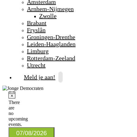
Amsterdam
Arnhem-Nijmegen
Zwolle
Brabant
Fryslân
Groningen-Drenthe
Leiden-Haaglanden
Limburg
Rotterdam-Zeeland
Utrecht
Meld je aan!
There
are
no
upcoming
events.
Select
07/08/2026
date.