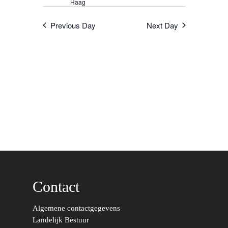
Haag
Previous Day
Next Day
Contact
Word actief
Algemene contactgegevens
Welkom bij de Jonge
Standpunten
Landelijk Bestuur