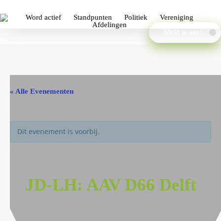
Word actief
Standpunten
Politiek
Vereniging
Afdelingen
Meld je aan!
« Alle Evenementen
Dit evenement is voorbij.
JD-LH: AAV D66 Delft