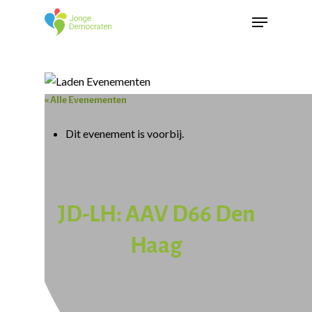
« Alle Evenementen
Dit evenement is voorbij.
JD-LH: AAV D66 Den
Haag