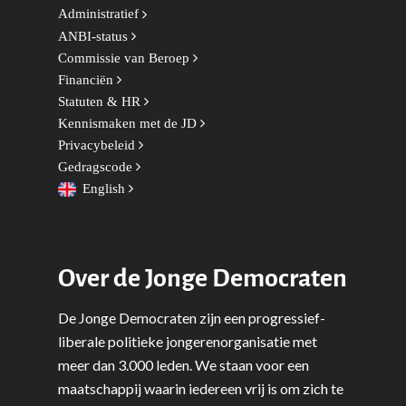
Europese Unie
Vertrouwenspersonen
Administratief
Limburg
ANBI-status
Kunst, Cultuur & Media
Webshop
Rotterdam-Zeeland
Commissie van Beroep
Migratie & Asiel
Financiën
Utrecht
Statuten & HR
Onderwijs & Wetenscha
Kennismaken met de JD
Volksgezondheid, Welzij
Privacybeleid
Sport
Gedragscode
English
Wonen, Ruimte & Mobilit
Over de Jonge Democraten
De Jonge Democraten zijn een progressief-
liberale politieke jongerenorganisatie met
meer dan 3.000 leden. We staan voor een
maatschappij waarin iedereen vrij is om zich te