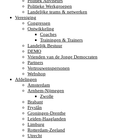
Politiek Adviseurs
Politieke Werkgroepen
Landelijke teams & netwerken
Vereniging
Congressen
Ontwikkeling
Coaches
Trainingen & Trainers
Landelijk Bestuur
DEMO
Vrienden van de Jonge Democraten
Partners
Vertrouwenspersonen
Webshop
Afdelingen
Amsterdam
Arnhem-Nijmegen
Zwolle
Brabant
Fryslân
Groningen-Drenthe
Leiden-Haaglanden
Limburg
Rotterdam-Zeeland
Utrecht