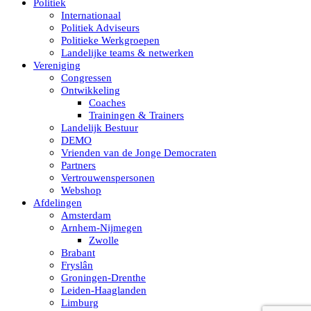
Politiek
Internationaal
Politiek Adviseurs
Politieke Werkgroepen
Landelijke teams & netwerken
Vereniging
Congressen
Ontwikkeling
Coaches
Trainingen & Trainers
Landelijk Bestuur
DEMO
Vrienden van de Jonge Democraten
Partners
Vertrouwenspersonen
Webshop
Afdelingen
Amsterdam
Arnhem-Nijmegen
Zwolle
Brabant
Fryslân
Groningen-Drenthe
Leiden-Haaglanden
Limburg