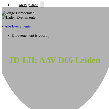
Meld je aan!
« Alle Evenementen
Dit evenement is voorbij.
JD-LH: AAV D66 Leiden