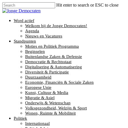
Hit enter to search or ESC to close
Word actief
Welkom bij de Jonge Democraten!
Agenda
Nieuws en Vacatures
Standpunten
Moties en Politiek Programma
Beginselen
Buitenlandse Zaken & Defensie
Democratie & Rechtsstaat
Digitalisering & Automatisering
Diversiteit & Participatie
Duurzaamheid
Economie, Financiën & Sociale Zaken
Europese Unie
Kunst, Cultuur & Media
Migratie & Asiel
Onderwijs & Wetenschap
Volksgezondheid, Welzijn & Sport
Wonen, Ruimte & Mobiliteit
Politiek
Internationaal