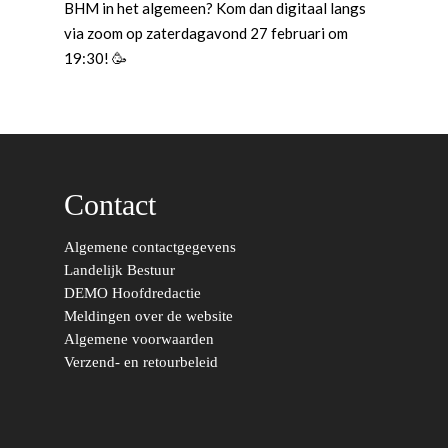
BHM in het algemeen? Kom dan digitaal langs
via zoom op zaterdagavond 27 februari om
19:30! 🥳
Word actief
Welkom bij de Jonge
Standpunten
Democraten!
Moties en Politiek Pro
Politiek
Agenda
Beginselen
Internationaal
Contact
Vereniging
Nieuws en Vacatures
Buitenlandse Zaken & D
Politiek Adviseurs
Congressen
Afdelingen
Algemene contactgegevens
Landelijk Bestuur
Democratie & Rechtssta
Politieke Werkgroepen
Ontwikkeling
Amsterdam
Meld je aan!
DEMO Hoofdredactie
Coaches
Digitalisering & Automat
Landelijke teams & net
Landelijk Bestuur
Arnhem-Nijmegen
Meldingen over de website
Algemene voorwaarden
Trainingen & Trainers
Zwolle
Diversiteit & Participatie
DEMO
Brabant
Verzend- en retourbeleid
Duurzaamheid
Vrienden van de Jonge
Fryslân
Democraten
Economie, Financiën & S
Groningen-Drenthe