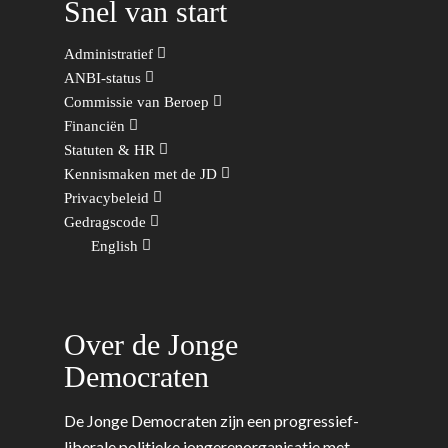
Zaken
Partners
Snel van start
Leiden-Haaglanden
Europese Unie
Vertrouwenspersonen
Limburg
Administratief
Kunst, Cultuur & Media
Webshop
ANBI-status
Rotterdam-Zeeland
Commissie van Beroep
Migratie & Asiel
Financiën
Utrecht
Statuten & HR
Onderwijs & Wetenscha
Kennismaken met de JD
Volksgezondheid, Welzij
Privacybeleid
Sport
Gedragscode
English
Wonen, Ruimte & Mobilit
Over de Jonge
Democraten
De Jonge Democraten zijn een progressief-
liberale politieke jongerenorganisatie met