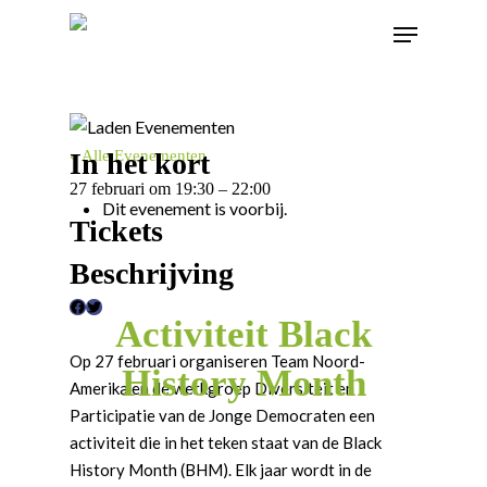
In het kort
« Alle Evenementen
27 februari
om
19:30
–
22:00
Dit evenement is voorbij.
Tickets
Beschrijving
F
T
Activiteit Black
a
w
Op 27 februari organiseren Team Noord-
History Month
c
i
Amerika en de werkgroep Diversiteit en
e
t
Participatie van de Jonge Democraten een
b
t
activiteit die in het teken staat van de Black
o
e
History Month (BHM). Elk jaar wordt in de
o
r